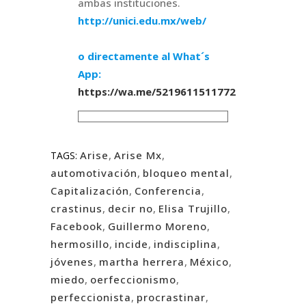
ambas instituciones.
http://unici.edu.mx/web/
o directamente al What´s
App:
https://wa.me/5219611511772
Arise
,
Arise Mx
,
TAGS:
automotivación
,
bloqueo mental
,
Capitalización
,
Conferencia
,
crastinus
,
decir no
,
Elisa Trujillo
,
Facebook
,
Guillermo Moreno
,
hermosillo
,
incide
,
indisciplina
,
jóvenes
,
martha herrera
,
México
,
miedo
,
oerfeccionismo
,
perfeccionista
,
procrastinar
,