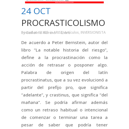
24 OCT
PROCRASTICOLISMO
Posted at 18:42h
in
ARISE
,
Artículos
,
INVERSIONISTA
by
Guillermo Moreno
Share
De acuerdo a Peter Bernstein, autor del
libro “La notable historia del riesgo”,
define a la procrastinación como la
acción de retrasar o posponer algo.
Palabra de origen del latín
procrastinatus, que a su vez evolucionó a
partir del prefijo pro, que significa
“adelante”, y crastinus, que significa “del
mañana”. Se podría afirmar además
como un retraso habitual o intencional
de comenzar o terminar una tarea a
pesar de saber que podría tener