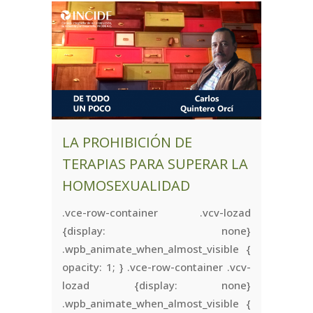
LA PROHIBICIÓN DE
TERAPIAS PARA SUPERAR LA
HOMOSEXUALIDAD
.vce-row-container .vcv-lozad
{display: none}
.wpb_animate_when_almost_visible {
opacity: 1; } .vce-row-container .vcv-
lozad {display: none}
.wpb_animate_when_almost_visible {