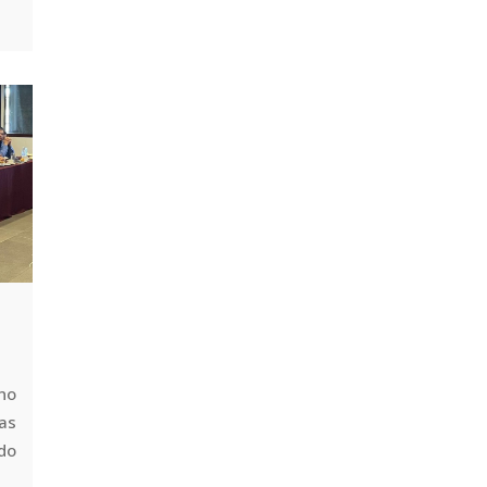
no
ras
do