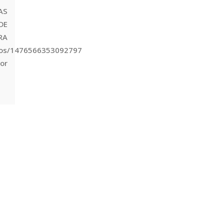
AS
DE
RA
deos/1476566353092797
dor