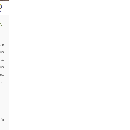
N
 de
as
o:
as
:
-
-
(a