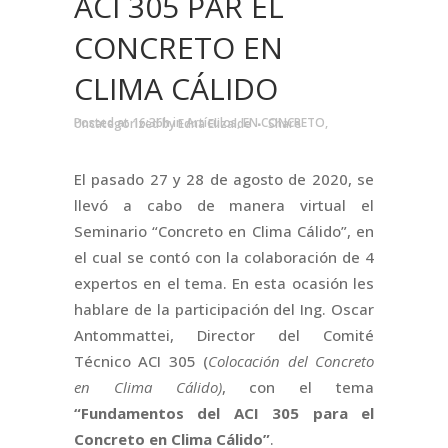
ACI 305 PAR EL
CONCRETO EN
CLIMA CÁLIDO
Posted at 16:36h
in
Artículos
,
EN CONCRETO
,
Uncategorized
by
Edna Elizalde
Share
El pasado 27 y 28 de agosto de 2020, se
llevó a cabo de manera virtual el
Seminario “Concreto en Clima Cálido”, en
el cual se contó con la colaboración de 4
expertos en el tema. En esta ocasión les
hablare de la participación del Ing. Oscar
Antommattei, Director del Comité
Técnico ACI 305 (
Colocación del Concreto
en Clima Cálido)
, con el tema
“Fundamentos del ACI 305 para el
Concreto en Clima Cálido”
.