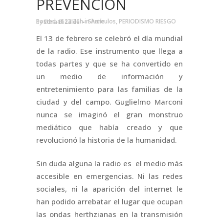
PREVENCIÓN
Posted at 23:26h
in
Artículos
,
PERIODISMO RIESGO
by
Edna Elizalde
Share
El 13 de febrero se celebró el día mundial
de la radio. Ese instrumento que llega a
todas partes y que se ha convertido en
un medio de información y
entretenimiento para las familias de la
ciudad y del campo. Guglielmo Marconi
nunca se imaginó el gran monstruo
mediático que había creado y que
revolucionó la historia de la humanidad.
Sin duda alguna la radio es el medio más
accesible en emergencias. Ni las redes
sociales, ni la aparición del internet le
han podido arrebatar el lugar que ocupan
las ondas herthzianas en la transmisión