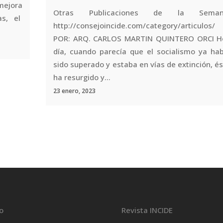
mejora
Otras Publicaciones de la Seman
as, el
http://consejoincide.com/category/articulos/
POR: ARQ. CARLOS MARTIN QUINTERO ORCI H
día, cuando parecía que el socialismo ya hab
sido superado y estaba en vías de extinción, é
ha resurgido y...
23 enero, 2023
io
Revista INCIDE