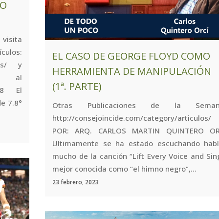
NO
visita
los:
EL CASO DE GEORGE FLOYD COMO
los/ y
HERRAMIENTA DE MANIPULACIÓN
 al
(1ª. PARTE)
88 El
e 7.8°
Otras Publicaciones de la Seman
http://consejoincide.com/category/articulos/
POR: ARQ. CARLOS MARTIN QUINTERO OR
Ultimamente se ha estado escuchando habl
mucho de la canción “Lift Every Voice and Sin
mejor conocida como “el himno negro”,...
23 febrero, 2023