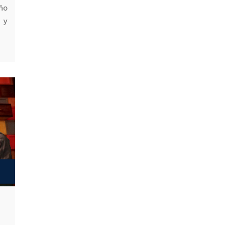
ño
 y