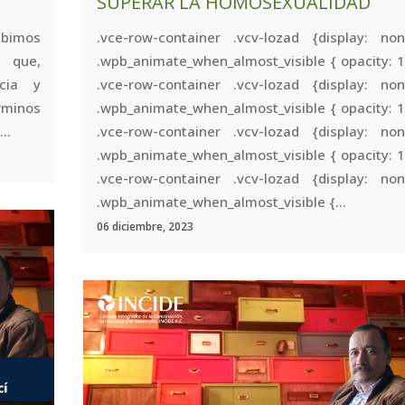
SUPERAR LA HOMOSEXUALIDAD
ibimos
.vce-row-container .vcv-lozad {display: non
 que,
.wpb_animate_when_almost_visible { opacity: 1
cia y
.vce-row-container .vcv-lozad {display: non
minos
.wpb_animate_when_almost_visible { opacity: 1
..
.vce-row-container .vcv-lozad {display: non
.wpb_animate_when_almost_visible { opacity: 1
.vce-row-container .vcv-lozad {display: non
.wpb_animate_when_almost_visible {...
06 diciembre, 2023