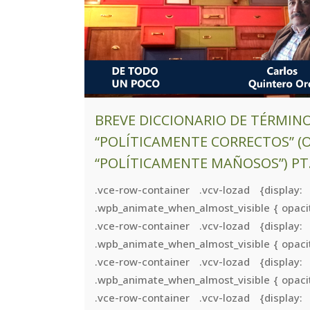
BREVE DICCIONARIO DE TÉRMIN
“POLÍTICAMENTE CORRECTOS” (
“POLÍTICAMENTE MAÑOSOS”) PT
.vce-row-container .vcv-lozad {display:
.wpb_animate_when_almost_visible { opacit
.vce-row-container .vcv-lozad {display:
.wpb_animate_when_almost_visible { opacit
.vce-row-container .vcv-lozad {display:
.wpb_animate_when_almost_visible { opacit
.vce-row-container .vcv-lozad {display: