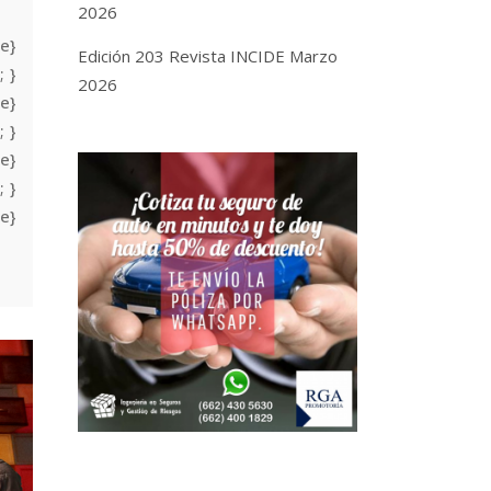
2026
e}
Edición 203 Revista INCIDE Marzo
; }
2026
e}
; }
e}
; }
e}