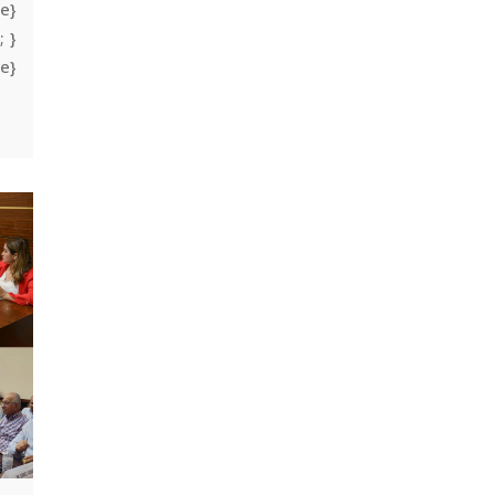
e}
; }
e}