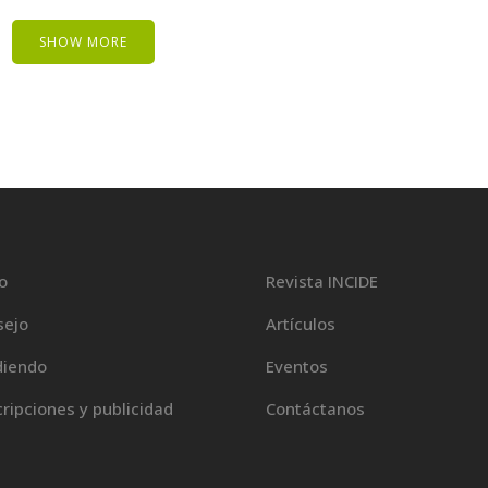
SHOW MORE
io
Revista INCIDE
sejo
Artículos
diendo
Eventos
ripciones y publicidad
Contáctanos