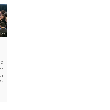
NO
ón
 de
ión