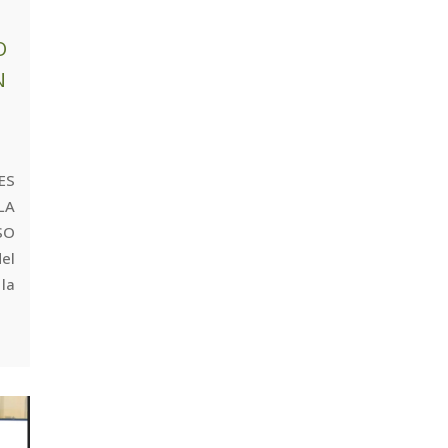
O
N
ES
LA
SO
el
la