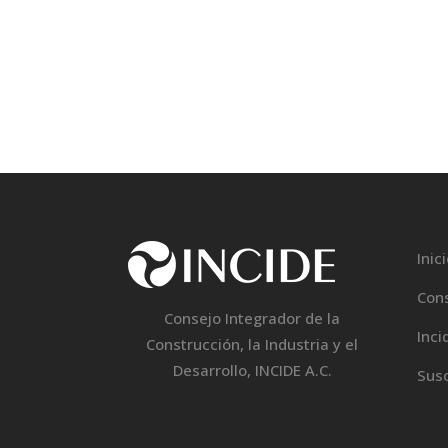
Inic
Con
Consejo Integrador de la
Inci
Construcción, la Industria y el
Desarrollo, INCIDE A.C.
Susc