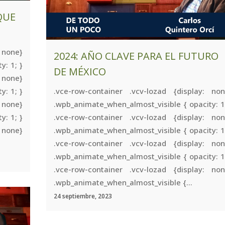
QUE
 none}
2024: AÑO CLAVE PARA EL FUTURO
y: 1; }
DE MÉXICO
 none}
y: 1; }
.vce-row-container .vcv-lozad {display: non
 none}
.wpb_animate_when_almost_visible { opacity: 1
y: 1; }
.vce-row-container .vcv-lozad {display: non
 none}
.wpb_animate_when_almost_visible { opacity: 1
.vce-row-container .vcv-lozad {display: non
.wpb_animate_when_almost_visible { opacity: 1
.vce-row-container .vcv-lozad {display: non
.wpb_animate_when_almost_visible {...
24 septiembre, 2023