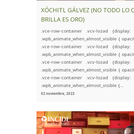
XÓCHITL GÁLVEZ (NO TODO LO 
BRILLA ES ORO)
.vce-row-container .vcv-lozad {display:
.wpb_animate_when_almost_visible { opacit
.vce-row-container .vcv-lozad {display:
.wpb_animate_when_almost_visible { opacit
.vce-row-container .vcv-lozad {display:
.wpb_animate_when_almost_visible { opacit
.vce-row-container .vcv-lozad {display:
.wpb_animate_when_almost_visible {...
02 noviembre, 2023