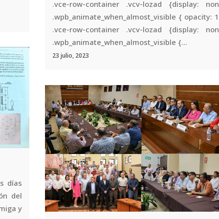
.vce-row-container .vcv-lozad {display: non
.wpb_animate_when_almost_visible { opacity: 1
.vce-row-container .vcv-lozad {display: non
.wpb_animate_when_almost_visible {...
23 julio, 2023
 días
ón del
miga y