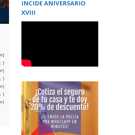
INCIDE ANIVERSARIO
XVIII
e}
; }
e}
; }
e}
; }
e}