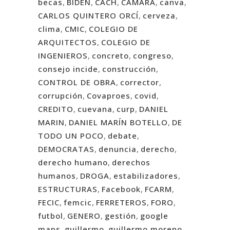
becas
,
BIDEN
,
CACH
,
CAMARA
,
canva
,
CARLOS QUINTERO ORCÍ
,
cerveza
,
clima
,
CMIC
,
COLEGIO DE
ARQUITECTOS
,
COLEGIO DE
INGENIEROS
,
concreto
,
congreso
,
consejo incide
,
construcción
,
CONTROL DE OBRA
,
corrector
,
corrupción
,
Covaproes
,
covid
,
CREDITO
,
cuevana
,
curp
,
DANIEL
MARIN
,
DANIEL MARÍN BOTELLO
,
DE
TODO UN POCO
,
debate
,
DEMOCRATAS
,
denuncia
,
derecho
,
derecho humano
,
derechos
humanos
,
DROGA
,
estabilizadores
,
ESTRUCTURAS
,
Facebook
,
FCARM
,
FECIC
,
femcic
,
FERRETEROS
,
FORO
,
futbol
,
GENERO
,
gestión
,
google
maps
,
guillermo
,
guillermo moreno