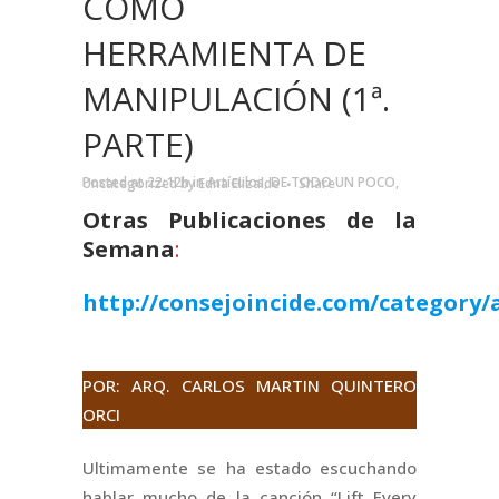
COMO
HERRAMIENTA DE
MANIPULACIÓN (1ª.
PARTE)
Posted at 22:12h
in
Artículos
,
DE TODO UN POCO
,
Uncategorized
by
Edna Elizalde
Share
Otras Publicaciones de la
Semana
:
http://consejoincide.com/category/a
.
POR: ARQ. CARLOS MARTIN QUINTERO
ORCI
Ultimamente se ha estado escuchando
hablar mucho de la canción “Lift Every