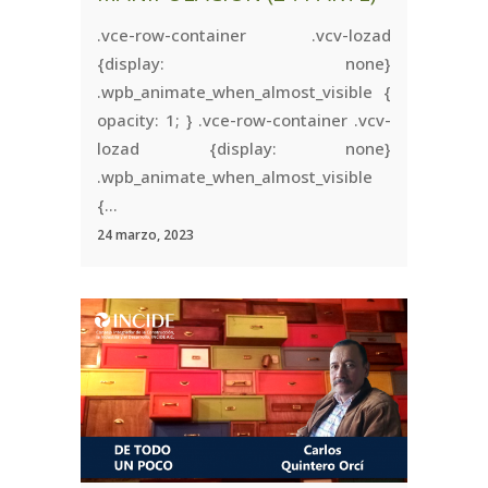
.vce-row-container .vcv-lozad
{display: none}
.wpb_animate_when_almost_visible {
opacity: 1; } .vce-row-container .vcv-
lozad {display: none}
.wpb_animate_when_almost_visible
{...
24 marzo, 2023