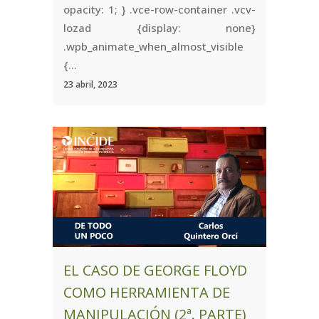
opacity: 1; } .vce-row-container .vcv-
lozad {display: none}
.wpb_animate_when_almost_visible
{...
23 abril, 2023
EL CASO DE GEORGE FLOYD
COMO HERRAMIENTA DE
MANIPULACIÓN (2ª. PARTE)