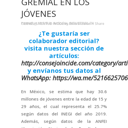
GREMIAL EN LOS
JÓVENES
Posted at 19:51h
in
Artículos
,
INDUSTRIAL EN CIERNES
,
JUVENTUD INCIDE
by
Edna Elizalde
Share
¿Te gustaría ser
colaborador editorial?
visita nuestra sección de
artículos:
http://consejoincide.com/category/arti
y envíanos tus datos al
WhatsApp: https://wa.me/521662570
En México, se estima que hay 30.6
millones de jóvenes entre la edad de 15 y
29 años, el cual representa el 25.7%
según datos del INEGI del año 2019.
Además, según datos de la ANFEI