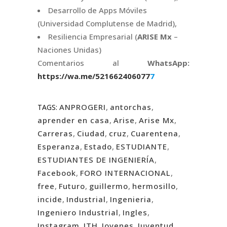
Desarrollo de Apps Móviles
(Universidad Complutense de Madrid),
Resiliencia Empresarial (
ARISE Mx
–
Naciones Unidas)
Comentarios al
WhatsApp:
https://wa.me/521662
4
0
6
0
7
7
7
ANPROGERI
,
antorchas
,
TAGS:
aprender en casa
,
Arise
,
Arise Mx
,
Carreras
,
Ciudad
,
cruz
,
Cuarentena
,
Esperanza
,
Estado
,
ESTUDIANTE
,
ESTUDIANTES DE INGENIERÍA
,
Facebook
,
FORO INTERNACIONAL
,
free
,
Futuro
,
guillermo
,
hermosillo
,
incide
,
Industrial
,
Ingenieria
,
Ingeniero Industrial
,
Ingles
,
Instagram
,
ITH
,
Jovenes
,
Juventud
,