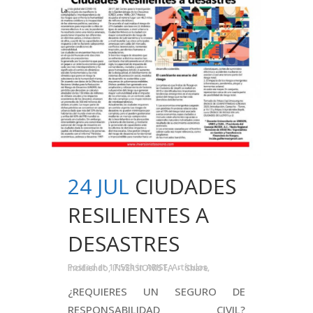
24 JUL
CIUDADES
RESILIENTES A
DESASTRES
Posted at 17:53h
in
ARISE
,
Artículos
,
Incidiendo
,
INVERSIONISTA
Share
¿REQUIERES UN SEGURO DE
RESPONSABILIDAD CIVIL?