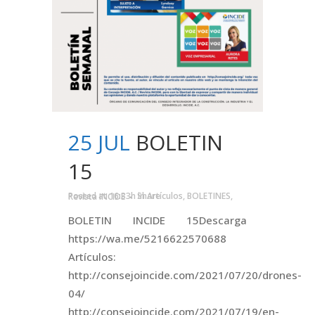
25 JUL
BOLETIN
15
Posted at 16:33h
in
Artículos
,
BOLETINES
,
Revista INCIDE
Share
BOLETIN INCIDE 15Descarga
https://wa.me/5216622570688
Artículos:
http://consejoincide.com/2021/07/20/drones-
04/
http://consejoincide.com/2021/07/19/en-