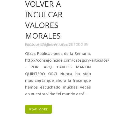
VOLVER A
INCULCAR
VALORES
MORALES
Posted at 17:31h
in
Artículos
,
DE TODO UN POCO
,
Uncategorized
Share
Otras Publicaciones de la Semana:
http://consejoincide.com/category/articulos/
. POR: ARQ. CARLOS MARTIN
QUINTERO ORCI Nunca ha sido
más cierta que ahora la frase que
hemos escuchado muchas veces
en nuestra vida: “el mundo está...
READ MORE