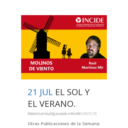
21 JUL
EL SOL Y
EL VERANO.
Posted at 16:18h
in
Artículos
,
MOLINOS DE VIENTO
,
Uncategorized
Share
Otras Publicaciones de la Semana: