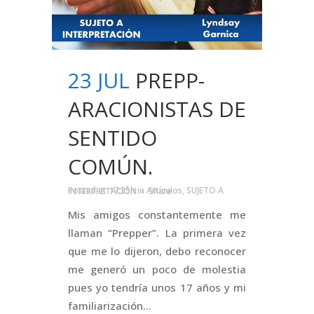
23 JUL
PREPP-
ARACIONISTAS DE
SENTIDO
COMÚN.
Posted at 17:35h
in
Artículos
,
SUJETO A INTERPRETACIÓN
Share
Mis amigos constantemente me
llaman “Prepper”. La primera vez
que me lo dijeron, debo reconocer
me generó un poco de molestia
pues yo tendría unos 17 años y mi
familiarización...