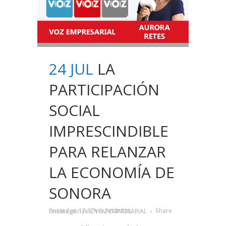
24 JUL
LA
PARTICIPACIÓN
SOCIAL
IMPRESCINDIBLE
PARA RELANZAR
LA ECONOMÍA DE
SONORA
Posted at 17:17h
in
Artículos
,
Uncategorized
,
VOZ EMPRESARIAL
Share