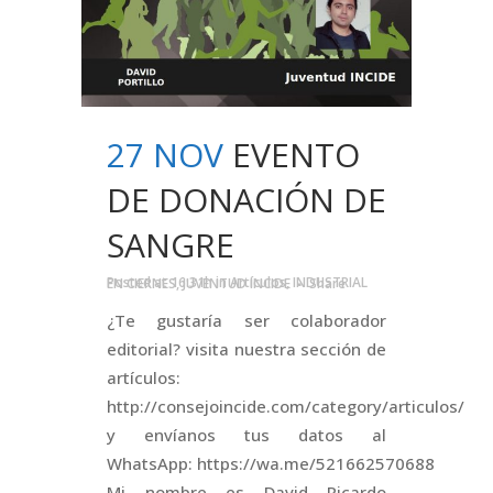
27 NOV
EVENTO
DE DONACIÓN DE
SANGRE
Posted at 16:31h
in
Artículos
,
INDUSTRIAL EN CIERNES
,
JUVENTUD INCIDE
Share
¿Te gustaría ser colaborador
editorial? visita nuestra sección de
artículos:
http://consejoincide.com/category/articulos/
y envíanos tus datos al
WhatsApp: https://wa.me/521662570688
Mi nombre es David Ricardo