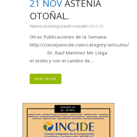
21 NOV
ASTENIA
OTOÑAL.
Posted at 19:26h
in
Artículos
,
MOLINOS DE VIENTO
,
Uncategorized
Share
Otras Publicaciones de la Semana:
http://consejoincide.com/category/articulos/
Dr. Raúl Martínez Mir Llega
el otoño y con el cambio de...
READ MORE