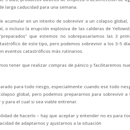
 de larga caducidad para una semana.
e acumular en un intento de sobrevivir a un colapso global,
, o incluso la erupción explosiva de las calderas de Yellows
“preparados” que estemos no sobrepasaríamos las 3 prim
astrófico de este tipo, pero podemos sobrevivir a los 3-5 dí
en eventos catastróficos más rutinarios.
amos tener que realizar compras de pánico y facilitaremos nu
parado para todo riesgo, especialmente cuando ese todo ries
colapso global, pero podemos prepararnos para sobrevivir a
y para el cual si sea viable entrenar.
ilidad de hacerlo – hay que aceptar y entender no es para to
cidad de adaptarnos y ajustarnos a la situación