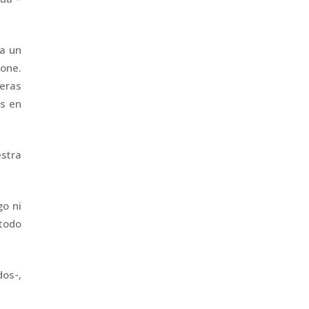
 a un
tone.
eras
as en
estra
go ni
 todo
dos-,