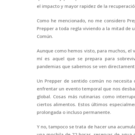
el impacto y mayor rapidez de la recuperació
Como he mencionado, no me considero Prepp
Prepper a toda regla viviendo a la mitad de
Común.
Aunque como hemos visto, para muchos, el ve
mí es aquel que se prepara para sobreviv
pandemias que sabemos se ven directamente 
Un Prepper de sentido común no necesita co
enfrentar un evento temporal que nos desbal
global. Cosas más rutinarias como interrup
ciertos alimentos. Estos últimos especial
prolongada o incluso permanente.
Y no, tampoco se trata de hacer una acumula
una mochila de 72 horas, reservas de agua d