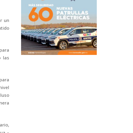
r un
ntido
 para
 las
 para
nivel
cluso
nera
ario,
gua –