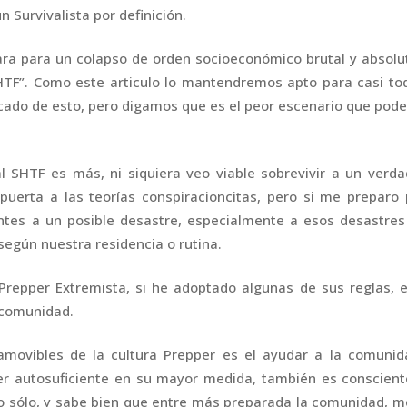
 Survivalista por definición.
para para un colapso de orden socioeconómico brutal y absolu
SHTF”. Como este articulo lo mantendremos apto para casi to
ficado de esto, pero digamos que es el peor escenario que po
al SHTF es más, ni siquiera veo viable sobrevivir a un verd
 puerta a las teorías conspiracioncitas, pero si me preparo
entes a un posible desastre, especialmente a esos desastre
gún nuestra residencia o rutina.
Prepper Extremista, si he adoptado algunas de sus reglas, 
a comunidad.
amovibles de la cultura Prepper es el ayudar a la comunid
er autosuficiente en su mayor medida, también es conscien
o sólo, y sabe bien que entre más preparada la comunidad, 