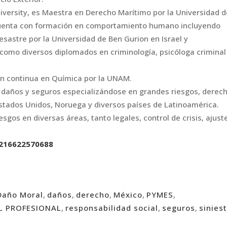
versity, es Maestra en Derecho Marítimo por la Universidad d
 Cuenta con formación en comportamiento humano incluyendo
esastre por la Universidad de Ben Gurion en Israel y
como diversos diplomados en criminología, psicóloga criminal
n continua en Química por la UNAM.
, daños y seguros especializándose en grandes riesgos, derec
Estados Unidos, Noruega y diversos países de Latinoamérica.
sgos en diversas áreas, tanto legales, control de crisis, ajust
216622570688
Daño Moral
,
daños
,
derecho
,
México
,
PYMES
,
IL PROFESIONAL
,
responsabilidad social
,
seguros
,
sinies