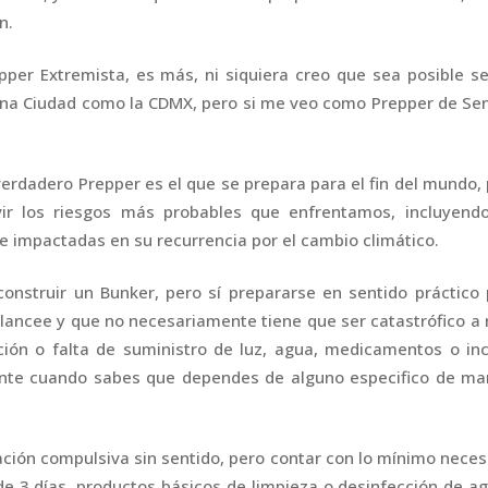
n.
er Extremista, es más, ni siquiera creo que sea posible se
 una Ciudad como la CDMX, pero si me veo como Prepper de Se
rdadero Prepper es el que se prepara para el fin del mundo,
ir los riesgos más probables que enfrentamos, incluyendo
impactadas en su recurrencia por el cambio climático.
nstruir un Bunker, pero sí prepararse en sentido práctico
ancee y que no necesariamente tiene que ser catastrófico a 
ción o falta de suministro de luz, agua, medicamentos o in
mente cuando sabes que dependes de alguno especifico de ma
ción compulsiva sin sentido, pero contar con lo mínimo neces
e 3 días, productos básicos de limpieza o desinfección de a