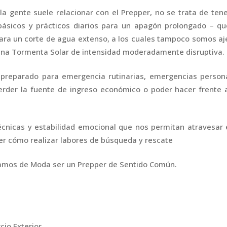
la gente suele relacionar con el Prepper, no se trata de ten
básicos y prácticos diarios para un apagón prolongado – qu
ara un corte de agua extenso, a los cuales tampoco somos a
 una Tormenta Solar de intensidad moderadamente disruptiva.
preparado para emergencia rutinarias, emergencias persona
 perder la fuente de ingreso económico o poder hacer frente 
écnicas y estabilidad emocional que nos permitan atravesar
aber cómo realizar labores de búsqueda y rescate
amos de Moda ser un Prepper de Sentido Común.
io Exterior.