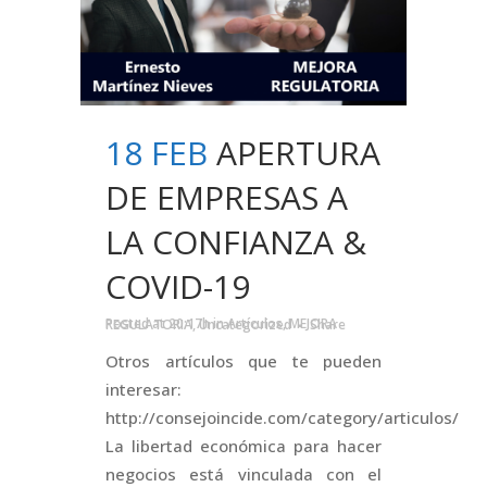
18 FEB
APERTURA
DE EMPRESAS A
LA CONFIANZA &
COVID-19
Posted at 20:17h
in
Artículos
,
MEJORA REGULATORIA
,
Uncategorized
Share
Otros artículos que te pueden
interesar:
http://consejoincide.com/category/articulos/
La libertad económica para hacer
negocios está vinculada con el