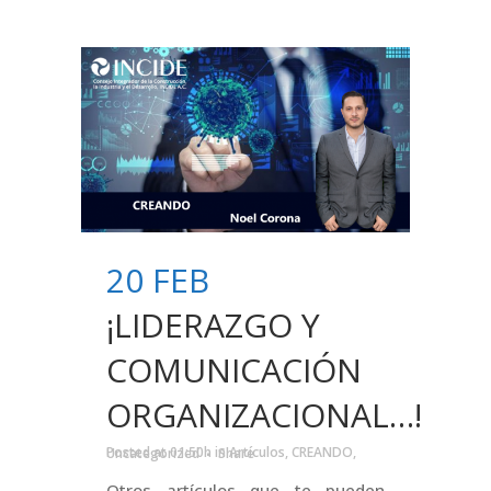
20 FEB
¡LIDERAZGO Y
COMUNICACIÓN
ORGANIZACIONAL…!
Posted at 01:50h
in
Artículos
,
CREANDO
,
Uncategorized
Share
Otros artículos que te pueden