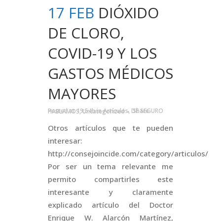
17 FEB
DIÓXIDO
DE CLORO,
COVID-19 Y LOS
GASTOS MÉDICOS
MAYORES
Posted at 19:54h
in
Artículos
,
DE SEGURO HABLAMOS
,
Uncategorized
Share
Otros artículos que te pueden
interesar:
http://consejoincide.com/category/articulos/
Por ser un tema relevante me
permito compartirles este
interesante y claramente
explicado artículo del Doctor
Enrique W. Alarcón Martínez,