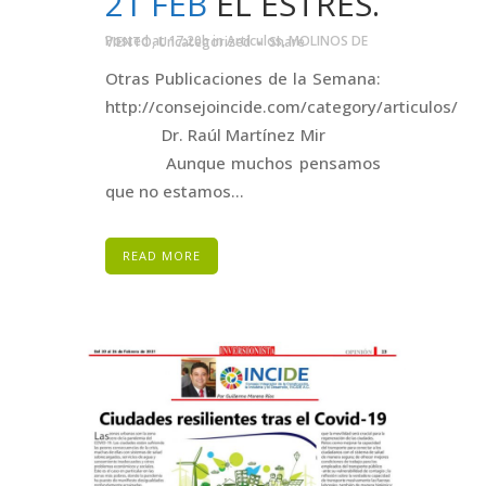
21 FEB
EL ESTRÉS.
Posted at 17:20h
in
Artículos
,
MOLINOS DE VIENTO
,
Uncategorized
Share
Otras Publicaciones de la Semana:
http://consejoincide.com/category/articulos/
Dr. Raúl Martínez Mir
Aunque muchos pensamos
que no estamos...
READ MORE