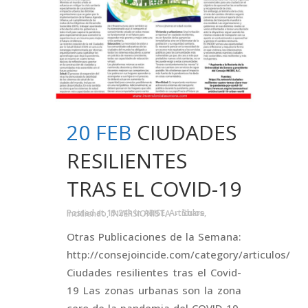
20 FEB
CIUDADES
RESILIENTES
TRAS EL COVID-19
Posted at 19:24h
in
ARISE
,
Artículos
,
Incidiendo
,
INVERSIONISTA
Share
Otras Publicaciones de la Semana:
http://consejoincide.com/category/articulos/
Ciudades resilientes tras el Covid-
19 Las zonas urbanas son la zona
cero de la pandemia del COVID-19.