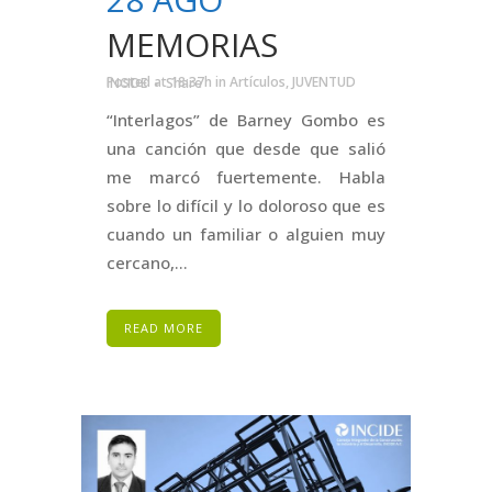
MEMORIAS
Posted at 18:37h
in
Artículos
,
JUVENTUD INCIDE
Share
“Interlagos” de Barney Gombo es
una canción que desde que salió
me marcó fuertemente. Habla
sobre lo difícil y lo doloroso que es
cuando un familiar o alguien muy
cercano,...
READ MORE