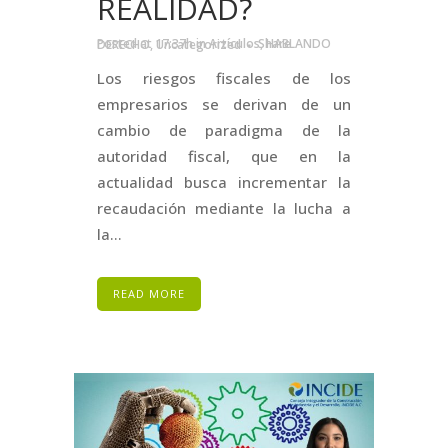
REALIDAD?
Posted at 17:37h
in
Artículos
,
HABLANDO DERECHO
,
Uncategorized
Share
Los riesgos fiscales de los
empresarios se derivan de un
cambio de paradigma de la
autoridad fiscal, que en la
actualidad busca incrementar la
recaudación mediante la lucha a
la...
READ MORE