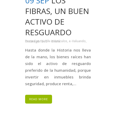
09 SEP
LOS
FIBRAS, UN BUEN
ACTIVO DE
RESGUARDO
Posted at 16:15h
in
Artículos
,
e-Valuando
,
Uncategorized
Share
Hasta donde la Historia nos lleva
de la mano, los bienes raíces han
sido el activo de resguardo
preferido de la humanidad, porque
invertir en inmuebles brinda
seguridad, produce renta,...
READ MORE