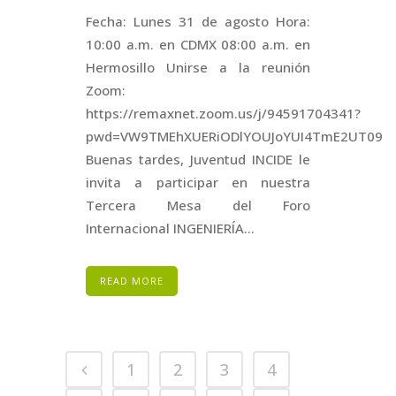
Fecha: Lunes 31 de agosto Hora:
10:00 a.m. en CDMX 08:00 a.m. en
Hermosillo Unirse a la reunión
Zoom:
https://remaxnet.zoom.us/j/94591704341?
pwd=VW9TMEhXUERiODlYOUJoYUI4TmE2UT09
Buenas tardes, Juventud INCIDE le
invita a participar en nuestra
Tercera Mesa del Foro
Internacional INGENIERÍA...
READ MORE
1
2
3
4