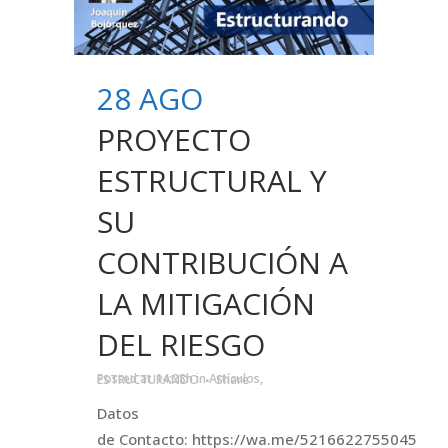
28 AGO
PROYECTO
ESTRUCTURAL Y
SU
CONTRIBUCIÓN A
LA MITIGACIÓN
DEL RIESGO
Posted at 14:28h
in
Artículos
,
ESTRUCTURANDO
Share
Datos
de Contacto: https://wa.me/5216622755045