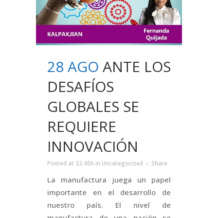
28 AGO
ANTE LOS
DESAFÍOS
GLOBALES SE
REQUIERE
INNOVACIÓN
Posted at 22:45h
in
Uncategorized
Share
La manufactura juega un papel
importante en el desarrollo de
nuestro país. El nivel de
manufactura de una nación se