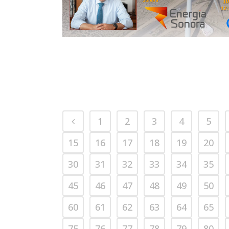
1
2
3
4
5
15
16
17
18
19
20
30
31
32
33
34
35
45
46
47
48
49
50
60
61
62
63
64
65
75
76
77
78
79
80