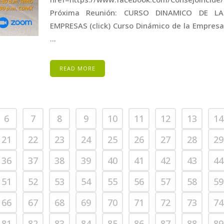
Próxima Reunión: CURSO DINAMICO DE LA
EMPRESAS (click) Curso Dinámico de la Empres
...
READ MORE
6
7
8
9
10
11
12
13
14
21
22
23
24
25
26
27
28
29
36
37
38
39
40
41
42
43
44
51
52
53
54
55
56
57
58
59
66
67
68
69
70
71
72
73
74
81
82
83
84
85
86
87
88
89