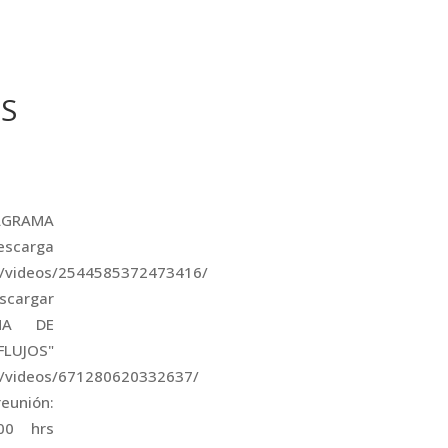
OS
IAGRAMA
escarga
e/videos/2544585372473416/
scargar
AMA DE
JOS"
e/videos/671280620332637/
eunión:
00 hrs