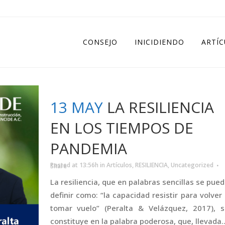
CONSEJO
INICIDIENDO
ARTÍ
13 MAY
LA RESILIENCIA
EN LOS TIEMPOS DE
PANDEMIA
Posted at 13:56h
in
Artículos
,
RESILIENCIA
,
Uncategorized
Share
La resiliencia, que en palabras sencillas se pue
definir como: “la capacidad resistir para volver
tomar vuelo” (Peralta & Velázquez, 2017), s
constituye en la palabra poderosa, que, llevada..