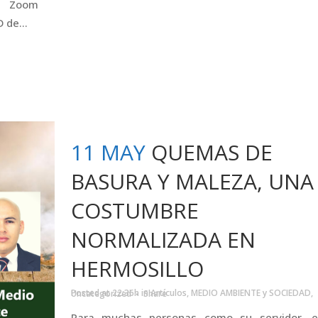
n Zoom
 de...
11 MAY
QUEMAS DE
BASURA Y MALEZA, UNA
COSTUMBRE
NORMALIZADA EN
HERMOSILLO
Posted at 22:36h
in
Artículos
,
MEDIO AMBIENTE y SOCIEDAD
,
Uncategorized
Share
Para muchas personas como su servidor, e