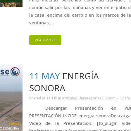
común salir por las mañanas y ver en el patio 
la casa, encima del carro o en los marcos de l
ventanas,...
READ MORE
11 MAY
ENERGÍA
SONORA
Posted at 14:11h
in
Artículos
,
Uncategorized
,
Zoom
Share
Descargar Presentación en PDF
PRESENTACIÓN-INCIDE-energia-sonoraDescarga
Video de la Presentación: [fb_plugin vide
href=https://www.facebook.com/Consejoincide