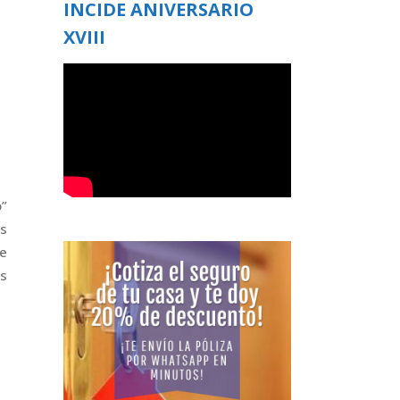
INCIDE ANIVERSARIO
XVIII
o”
s
e
s