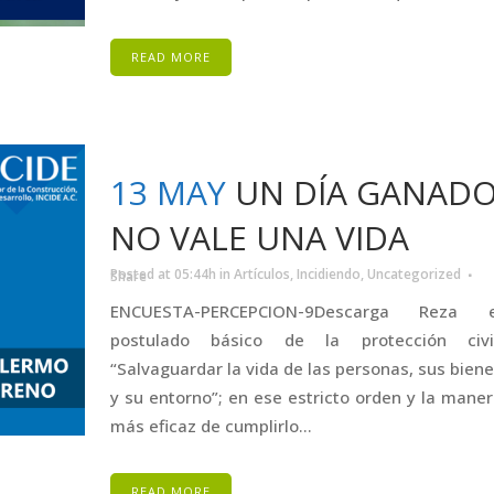
READ MORE
13 MAY
UN DÍA GANAD
NO VALE UNA VIDA
Posted at 05:44h
in
Artículos
,
Incidiendo
,
Uncategorized
Share
ENCUESTA-PERCEPCION-9Descarga Reza e
postulado básico de la protección civil
“Salvaguardar la vida de las personas, sus bien
y su entorno”; en ese estricto orden y la mane
más eficaz de cumplirlo...
READ MORE