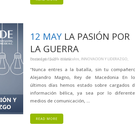
12 MAY
LA PASIÓN POR
LA GUERRA
Posted at 15:29h
in
Artículos
,
INNOVACION Y LIDERAZGO
,
Uncategorized
Share
“Nunca entres a la batalla, sin tu compañer
Alejandro Magno, Rey de Macedonia En lo
últimos días hemos estado sobre cargados d
información bélica, ya sea por lo diferente
medios de comunicación, ...
READ MORE