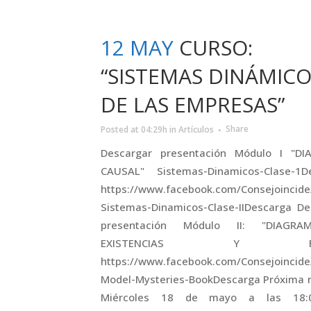
12 MAY
CURSO:
“SISTEMAS DINÁMIC
DE LAS EMPRESAS”
Posted at 04:29h
in
Artículos
Share
Descargar presentación Módulo I "D
CAUSAL" Sistemas-Dinamicos-Clase-1D
https://www.facebook.com/Consejoincid
Sistemas-Dinamicos-Clase-IIDescarga De
presentación Módulo II: "DIAGR
EXISTENCIAS Y FLU
https://www.facebook.com/Consejoincid
Model-Mysteries-BookDescarga Próxima r
Miércoles 18 de mayo a las 18: