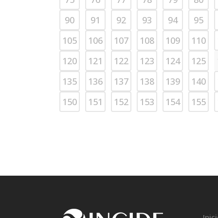
90
91
92
93
94
95
105
106
107
108
109
110
120
121
122
123
124
125
135
136
137
138
139
140
150
151
152
153
154
155
Inic