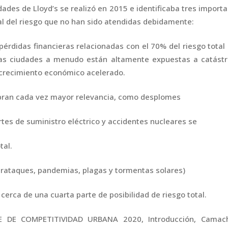
dades de Lloyd’s se realizó en 2015 e identificaba tres import
l del riesgo que no han sido atendidas debidamente:
rdidas financieras relacionadas con el 70% del riesgo total
as ciudades a menudo están altamente expuestas a catástr
 crecimiento económico acelerado.
bran cada vez mayor relevancia, como desplomes
rtes de suministro eléctrico y accidentes nucleares se
tal.
berataques, pandemias, plagas y tormentas solares)
cerca de una cuarta parte de posibilidad de riesgo total.
E DE COMPETITIVIDAD URBANA 2020, Introducción, Camac