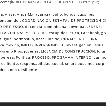
s.com/
(ÍNDICE DE RIESGO EN LAS CIUDADES DE LLOYD’S p-2)
na
,
Arise
,
Arise Mx
,
avaricia
,
buho
,
buhos
,
bussines
,
onsumidor
,
COORDINACION ESTATAL DE PROTECCIÓN CI
O DE RIESGO
,
docencia
,
dominicana
,
download
,
ENEDS
,
ELAS DIGNAS Y SEGURAS
,
estupidez
,
etica
,
Facebook
,
gr
s
,
gula
,
hermosillo
,
hotel
,
incide
,
INFRAESTRUCTURA
iva méxico
,
INIFED
,
INVERSIONISTA
,
investigación
,
jesus
Moreno Ríos
,
jóvenes
,
LICENCIA DE CONSTRUCCIÓN
,
lujur
,
pereza
,
Política
,
PROCESO
,
PROGRAMA INTERNO
,
quimi
resiliente
,
responsabilidad social
,
smart bussines corp
,
ube
,
Zona Resiliente