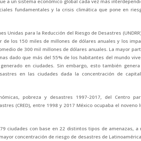
que a un sistema económico global cada vez más interdepend
ciales fundamentales y la crisis climática que pone en ries
nes Unidas para la Reducción del Riesgo de Desastres (UNDRR)
r de los 150 miles de millones de dólares anuales y los imp
omedio de 300 mil millones de dólares anuales. La mayor par
anas dado que más del 55% de los habitantes del mundo vive
es generado en ciudades. Sin embargo, esto también genera
esastres en las ciudades dada la concentración de capital
nómicas, pobreza y desastres 1997-2017, del Centro par
sastres (CRED), entre 1998 y 2017 México ocupaba el noveno 
 279 ciudades con base en 22 distintos tipos de amenazas, a 
 mayor concentración de riesgo de desastres de Latinoamérica