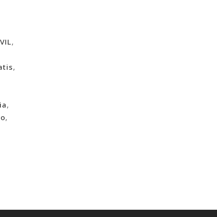
VIL
,
atis
,
ia
,
co
,