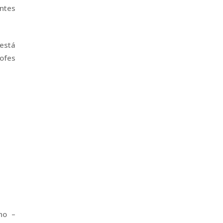
antes
 está
ofes
ho –