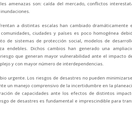
ales amenazas son: caída del mercado, conflictos interestat
 inundaciones.
nfrentan a distintas escalas han cambiado dramáticamente e
de comunidades, ciudades y países es poco homogénea debid
nto de sistemas de protección social, modelos de desarroll
za endebles. Dichos cambios han generado una ampliaci
riesgo que generan mayor vulnerabilidad ante el impacto d
plejo y con mayor número de interdependencias.
bio urgente. Los riesgos de desastres no pueden minimizars
nte un manejo comprensivo de la incertidumbre en la planeac
ración de capacidades ante los efectos de distintos impact
riesgo de desastres es fundamental e imprescindible para tran