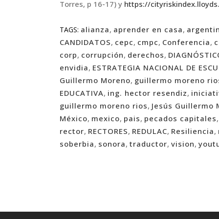
Torres, p 16-17) y
https://cityriskindex.lloyd
alianza
,
aprender en casa
,
argenti
TAGS:
CANDIDATOS
,
cepc
,
cmpc
,
Conferencia
,
c
corp
,
corrupción
,
derechos
,
DIAGNÓSTIC
envidia
,
ESTRATEGIA NACIONAL DE ESCU
Guillermo Moreno
,
guillermo moreno rio
EDUCATIVA
,
ing. hector resendiz
,
iniciat
guillermo moreno rios
,
Jesús Guillermo 
México
,
mexico
,
pais
,
pecados capitales
rector
,
RECTORES
,
REDULAC
,
Resiliencia
,
soberbia
,
sonora
,
traductor
,
vision
,
yout