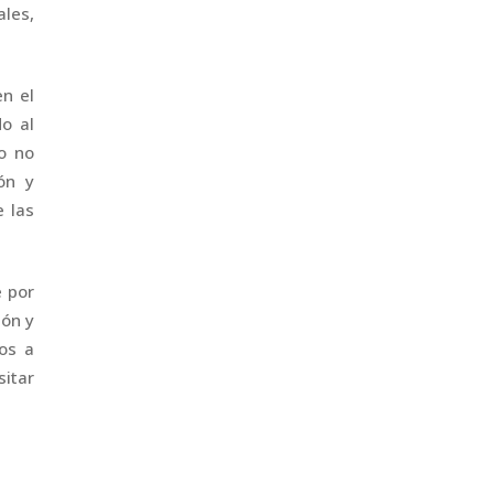
ales,
n el
o al
o no
ón y
e las
e por
ión y
os a
sitar