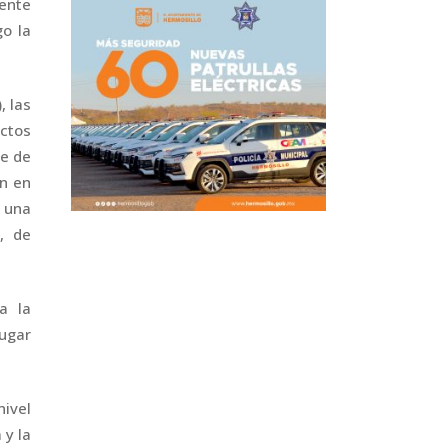
iente
go la
, las
actos
te de
n en
 una
, de
a la
lugar
nivel
 y la