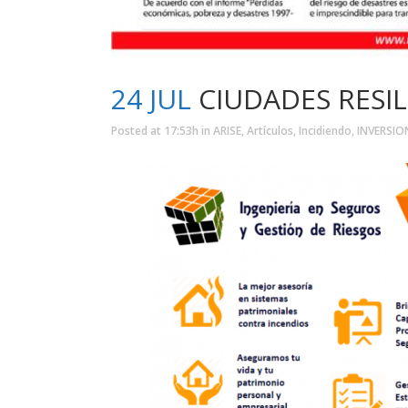
24 JUL
CIUDADES RESIL
Posted at 17:53h
in
ARISE
,
Artículos
,
Incidiendo
,
INVERSIO