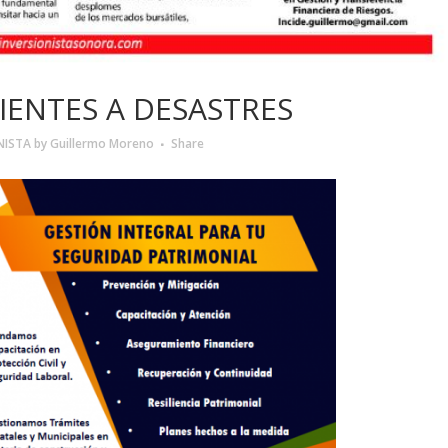
IENTES A DESASTRES
NISTA
by
Guillermo Moreno
Share