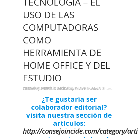
TECNOLOGÍA – EL
USO DE LAS
COMPUTADORAS
COMO
HERRAMIENTA DE
HOME OFFICE Y DEL
ESTUDIO
Posted at 01:40h
in
Artículos
,
INDUSTRIAL EN CIERNES
,
JUVENTUD INCIDE
by
Edna Elizalde
Share
¿Te gustaría ser
colaborador editorial?
visita nuestra sección de
artículos:
http://consejoincide.com/category/arti