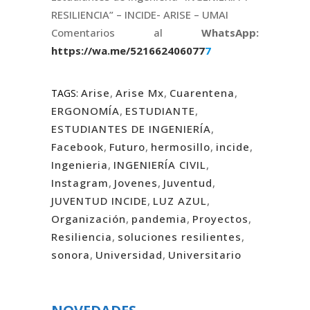
RESILIENCIA” – INCIDE- ARISE – UMAI
Comentarios al
WhatsApp:
https://wa.me/521662
4
0
6
0
7
7
7
Arise
,
Arise Mx
,
Cuarentena
,
TAGS:
ERGONOMÍA
,
ESTUDIANTE
,
ESTUDIANTES DE INGENIERÍA
,
Facebook
,
Futuro
,
hermosillo
,
incide
,
Ingenieria
,
INGENIERÍA CIVIL
,
Instagram
,
Jovenes
,
Juventud
,
JUVENTUD INCIDE
,
LUZ AZUL
,
Organización
,
pandemia
,
Proyectos
,
Resiliencia
,
soluciones resilientes
,
sonora
,
Universidad
,
Universitario