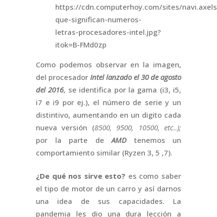
https://cdn.computerhoy.com/sites/navi.axel
que-significan-numeros-
letras-procesadores-intel.jpg?
itok=B-FMd0zp
Como podemos observar en la imagen,
del procesador
Intel lanzado el 30 de agosto
del 2016
, se identifica por la gama (i3, i5,
i7 e i9 por ej.), el número de serie y un
distintivo, aumentando en un digito cada
nueva versión (
8500, 9500, 10500, etc..);
por la parte de
AMD
tenemos un
comportamiento similar (Ryzen 3, 5 ,7).
¿De qué nos sirve esto?
es como saber
el tipo de motor de un carro y así darnos
una idea de sus capacidades. La
pandemia les dio una dura lección a