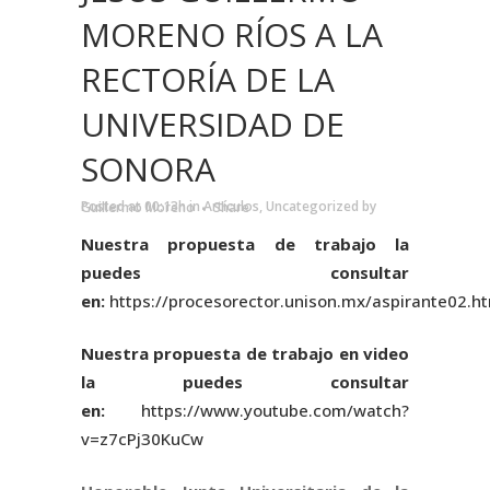
MORENO RÍOS A LA
RECTORÍA DE LA
UNIVERSIDAD DE
SONORA
Posted at 00:13h
in
Artículos
,
Uncategorized
by
Guillermo Moreno
Share
Nuestra propuesta de trabajo la
puedes consultar
en:
https://procesorector.unison.mx/aspirante02.h
Nuestra propuesta de trabajo en video
la puedes consultar
en:
https://www.youtube.com/watch?
v=z7cPj30KuCw