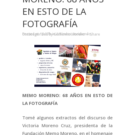
EN ESTO DE LA
FOTOGRAFÍA
Posted at 18:07h
in
Artículos
,
Incidiendo
,
Uncategorized
by
Guillermo Moreno
Share
MEMO MORENO: 68 AÑOS EN ESTO DE
LA FOTOGRAFÍA
Tomé algunos extractos del discurso de
Victoria Moreno Cruz, presidenta de la
Fundación Memo Moreno, en el homenaje