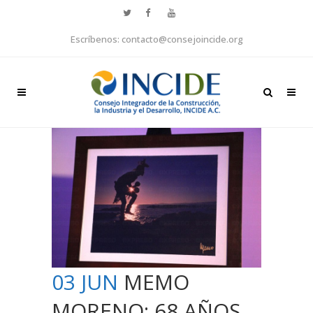
Escríbenos: contacto@consejoincide.org
03 JUN
MEMO
MORENO: 68 AÑOS