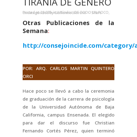
TIRANÍA DE GÉNERO
Posted at 20:03h
in
Artículos
,
DE TODO UN POCO
,
Uncategorized
by
Guillermo Moreno
Share
Otras Publicaciones de la
Semana
:
http://consejoincide.com/category/a
.
POR: ARQ. CARLOS MARTIN QUINTERO
ORCI
Hace poco se llevó a cabo la ceremonia
de graduación de la carrera de psicología
de la Universidad Autónoma de Baja
California, campus Ensenada. El elegido
para dar el discurso fue Christian
Fernando Cortés Pérez, quien terminó