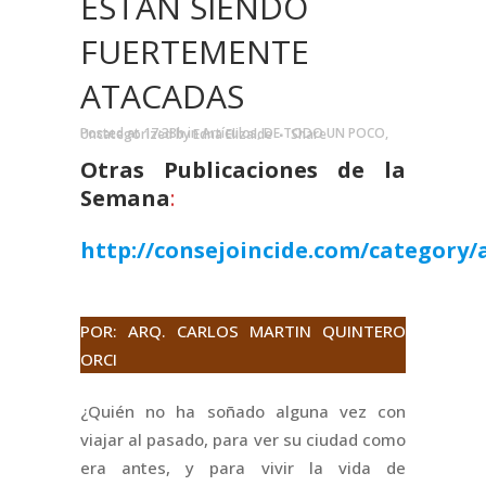
ESTÁN SIENDO
FUERTEMENTE
ATACADAS
Posted at 17:38h
in
Artículos
,
DE TODO UN POCO
,
Uncategorized
by
Edna Elizalde
Share
Otras Publicaciones de la
Semana
:
http://consejoincide.com/category/a
.
POR: ARQ. CARLOS MARTIN QUINTERO
ORCI
¿Quién no ha soñado alguna vez con
viajar al pasado, para ver su ciudad como
era antes, y para vivir la vida de