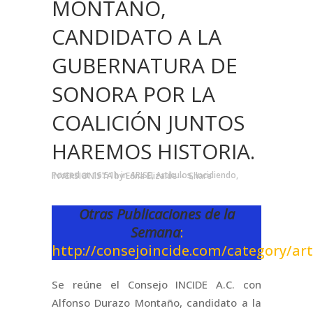
MONTAÑO,
CANDIDATO A LA
GUBERNATURA DE
SONORA POR LA
COALICIÓN JUNTOS
HAREMOS HISTORIA.
Posted at 16:51h
in
ARISE
,
Artículos
,
Incidiendo
,
INVERSIONISTA
by
Edna Elizalde
Share
Otras Publicaciones de la
Semana
:
http://consejoincide.com/category/art
Se reúne el Consejo INCIDE A.C. con
Alfonso Durazo Montaño, candidato a la