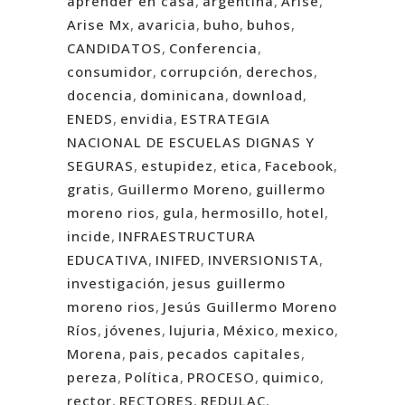
aprender en casa
,
argentina
,
Arise
,
Arise Mx
,
avaricia
,
buho
,
buhos
,
CANDIDATOS
,
Conferencia
,
consumidor
,
corrupción
,
derechos
,
docencia
,
dominicana
,
download
,
ENEDS
,
envidia
,
ESTRATEGIA
NACIONAL DE ESCUELAS DIGNAS Y
SEGURAS
,
estupidez
,
etica
,
Facebook
,
gratis
,
Guillermo Moreno
,
guillermo
moreno rios
,
gula
,
hermosillo
,
hotel
,
incide
,
INFRAESTRUCTURA
EDUCATIVA
,
INIFED
,
INVERSIONISTA
,
investigación
,
jesus guillermo
moreno rios
,
Jesús Guillermo Moreno
Ríos
,
jóvenes
,
lujuria
,
México
,
mexico
,
Morena
,
pais
,
pecados capitales
,
pereza
,
Política
,
PROCESO
,
quimico
,
rector
,
RECTORES
,
REDULAC
,