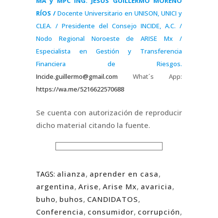
MA y MPC ING. JESÚS GUILLERMO MORENO
RÍOS /
Docente Universitario en UNISON, UNICI y
CLEA. / Presidente del Consejo INCIDE, A.C. /
Nodo Regional Noroeste de ARISE Mx /
Especialista en Gestión y Transferencia
Financiera de Riesgos.
Incide.guillermo@gmail.com
What´s App:
https://wa.me/5216622570688
Se cuenta con autorización de reproducir
dicho material citando la fuente.
alianza
,
aprender en casa
,
TAGS:
argentina
,
Arise
,
Arise Mx
,
avaricia
,
buho
,
buhos
,
CANDIDATOS
,
Conferencia
,
consumidor
,
corrupción
,