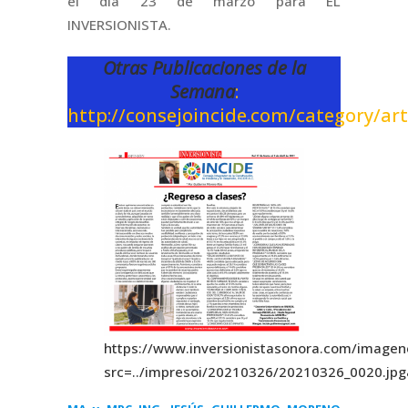
el día 23 de marzo para EL
INVERSIONISTA.
Otras Publicaciones de la
Semana
:
http://consejoincide.com/category/art
https://www.inversionistasonora.com/image
src=../impresoi/20210326/20210326_0020.j