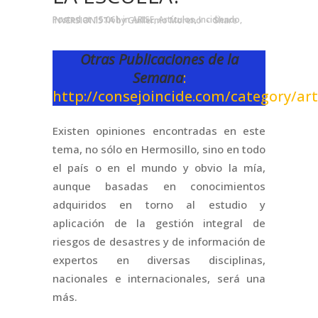
Posted at 15:06h
in
ARISE
,
Artículos
,
Incidiendo
,
INVERSIONISTA
by
Guillermo Moreno
Share
Otras Publicaciones de la
Semana
:
http://consejoincide.com/category/art
Existen opiniones encontradas en este
tema, no sólo en Hermosillo, sino en todo
el país o en el mundo y obvio la mía,
aunque basadas en conocimientos
adquiridos en torno al estudio y
aplicación de la gestión integral de
riesgos de desastres y de información de
expertos en diversas disciplinas,
nacionales e internacionales, será una
más.