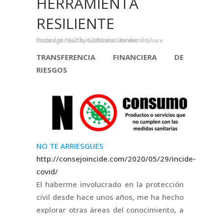
HERRAMIENTA
RESILIENTE
Posted at 16:21h
in
Artículos
,
Incidiendo
,
Uncategorized
by
Guillermo Moreno
Share
TRANSFERENCIA FINANCIERA DE
RIESGOS
NO TE ARRIESGUES
http://consejoincide.com/2020/05/29/incide-
covid/
El haberme involucrado en la protección
civil desde hace unos años, me ha hecho
explorar otras áreas del conocimiento, a