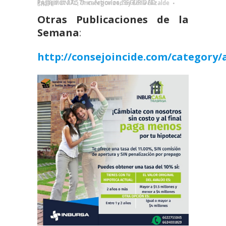
Posted at 17:57h
in
Artículos
,
SEGURIDAD PATRIMONIAL
,
Uncategorized
by
Edna Elizalde
Share
Otras Publicaciones de la
Semana
:
http://consejoincide.com/category/a