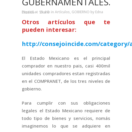
GUBERNAMENTALES.
Posted at 15:41h
in
Artículos
,
GOBIERNO
by
Edna Elizalde
Share
Otros artículos que te
pueden interesar:
http://consejoincide.com/category/a
El Estado Mexicano es el principal
comprador en nuestro pais, casi 400mil
unidades compradores estan registradas
en el COMPRANET, de los tres niveles de
gobierno.
Para cumplir con sus obligaciones
legales el Estado Mexicano requiere de
todo tipo de bienes y servicios, nomás
imaginemos lo que se adquiere en