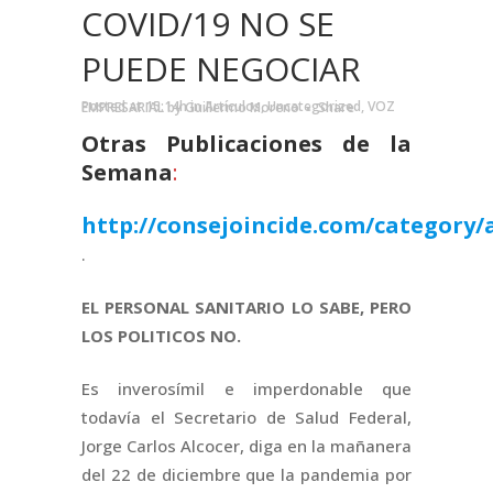
COVID/19 NO SE
PUEDE NEGOCIAR
Posted at 15:14h
in
Artículos
,
Uncategorized
,
VOZ EMPRESARIAL
by
Guillermo Moreno
Share
Otras Publicaciones de la
Semana
:
http://consejoincide.com/category/a
.
EL PERSONAL SANITARIO LO SABE, PERO
LOS POLITICOS NO.
Es inverosímil e imperdonable que
todavía el Secretario de Salud Federal,
Jorge Carlos Alcocer, diga en la mañanera
del 22 de diciembre que la pandemia por