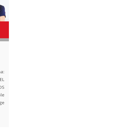
a:
 EL
OS
le
rge