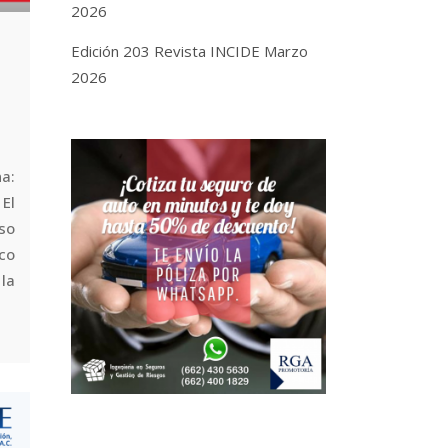
2026
Edición 203 Revista INCIDE Marzo
2026
a:
 El
so
co
 la