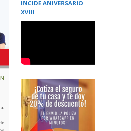
INCIDE ANIVERSARIO
XVIII
UN
a:
de
ón