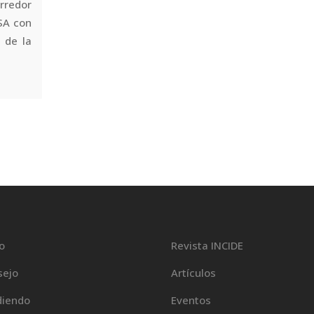
redor
SA con
 de la
io
Revista INCIDE
sejo
Artículos
diendo
Eventos