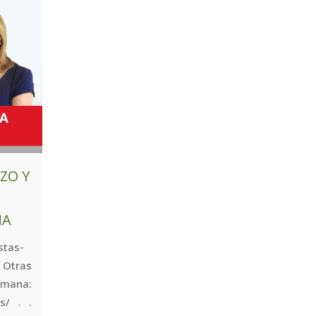
ZO Y
NA
stas-
Otras
ana:
os/ . .