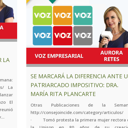
R LA
SE MARCARÁ LA DIFERENCIA ANTE 
mana:
PATRIARCADO IMPOSITIVO: DRA.
os/ La
MARÍA RITA PLANCARTE
elanzar
azo El
Otras Publicaciones de la Seman
reunió
http://consejoincide.com/category/articulos/
...
· Tomó protesta la primera mujer rectora 
la Unison en 80 años de su creaci