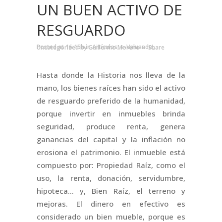
UN BUEN ACTIVO DE
RESGUARDO
Posted at 16:15h
in
Artículos
,
e-Valuando
,
Uncategorized
by
Guillermo Moreno
Share
Hasta donde la Historia nos lleva de la
mano, los bienes raíces han sido el activo
de resguardo preferido de la humanidad,
porque invertir en inmuebles brinda
seguridad, produce renta, genera
ganancias del capital y la inflación no
erosiona el patrimonio. El inmueble está
compuesto por: Propiedad Raíz, como el
uso, la renta, donación, servidumbre,
hipoteca… y, Bien Raíz, el terreno y
mejoras. El dinero en efectivo es
considerado un bien mueble, porque es