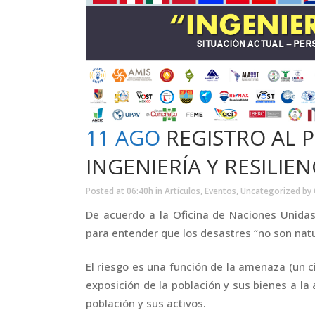
11 AGO
REGISTRO AL 
INGENIERÍA Y RESILIE
Posted at 06:40h
in
Artículos
,
Eventos
,
Uncategorized
by
De acuerdo a la Oficina de Naciones Unida
para entender que los desastres “no son natu
El riesgo es una función de la amenaza (un c
exposición de la población y sus bienes a la
población y sus activos.