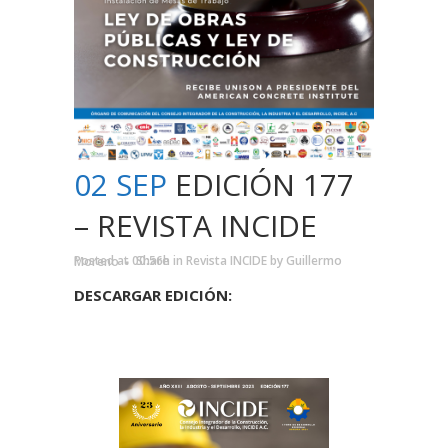
02 SEP
EDICIÓN 177
– REVISTA INCIDE
Posted at 00:56h
in
Revista INCIDE
by
Guillermo Moreno
Share
DESCARGAR EDICIÓN: