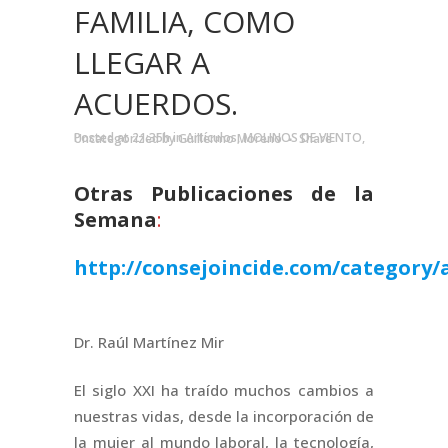
FAMILIA, COMO
LLEGAR A
ACUERDOS.
Posted at 21:35h
in
Artículos
,
MOLINOS DE VIENTO
,
Uncategorized
by
Guillermo Moreno
Share
Otras Publicaciones de la
Semana
:
http://consejoincide.com/category/a
Dr. Raúl Martínez Mir
El siglo XXI ha traído muchos cambios a
nuestras vidas, desde la incorporación de
la mujer al mundo laboral, la tecnología,