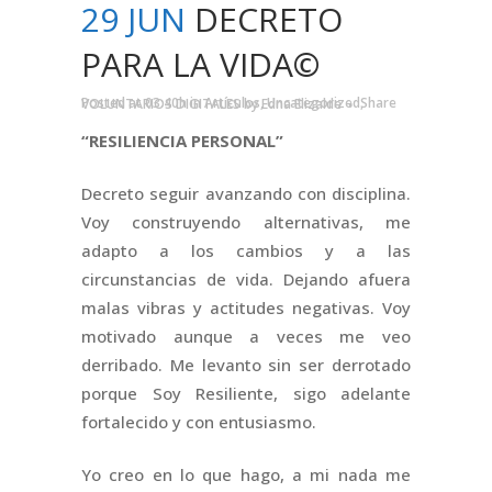
29 JUN
DECRETO
PARA LA VIDA©
Posted at 03:40h
in
Artículos
,
Uncategorized
,
VOLUNTARIOS DIGITALES
by
Edna Elizalde
Share
“RESILIENCIA PERSONAL”
Decreto seguir avanzando con disciplina.
Voy construyendo alternativas, me
adapto a los cambios y a las
circunstancias de vida. Dejando afuera
malas vibras y actitudes negativas. Voy
motivado aunque a veces me veo
derribado. Me levanto sin ser derrotado
porque Soy Resiliente, sigo adelante
fortalecido y con entusiasmo.
Yo creo en lo que hago, a mi nada me