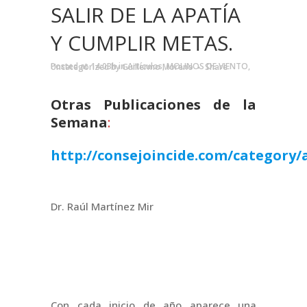
SALIR DE LA APATÍA
Y CUMPLIR METAS.
Posted at 14:03h
in
Artículos
,
MOLINOS DE VIENTO
,
Uncategorized
by
Guillermo Moreno
Share
Otras Publicaciones de la
Semana
:
http://consejoincide.com/category/a
Dr. Raúl Martínez Mir
Con cada inicio de año aparece una