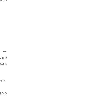
s en
para
ica y
ial,
go y