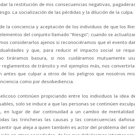
dar la restitución de mis consecuencias negativas, pagadera
esgo. La socialización de las pérdidas y la dilución de la culpa.
e la conciencia y aceptación de los individuos de que los Ri
elementos del conjunto llamado “Riesgo”; cuando se actualiza
éramos considerarlos ajenos si reconociéramos que el evento d
idualidades y que, para reducir el impacto social se requi
i no tiráramos basura, si nos cuidáramos mutuamente us
y reglamentos de tránsito y mil ejemplos más, nos convertirí
ón antes que culpar a otros de los peligros que nosotros m
onciencia como por desobediencia.
licoso continúen propiciando entre los individuos la idea d
nsables, solo se induce a que las personas se continúen excul
io, en lugar de dar continuidad a un cambio de mentalidad
todas las trincheras las causas y las consecuencias dañosa
entir que aleja a quien también es actor del problema del se
ación en otras sociedades, de las que debiéramos intentar se