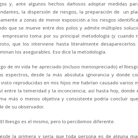
esgos y, ante algunos hechos dañosos adoptar medidas par
ndantes, la dispersión de riesgos, la preparación de un pl
tamente a zonas de menor exposición a los riesgos identific
ndo que se mueve entre dos polos y admite múltiples soluci
l empresario toma por su principal metodología (y cuando n
esto, que los interviene hasta literalmente desaparecerlos
minan los asegurables. Eso dice la metodología.
rgo de mi vida he apreciado (incluso menospreciado) el Ries
s espectros, desde la más absoluta ignorancia y donde co
 visto reproducidas en mis hijos me habrían causado varios 
 entre la temeridad y la inconciencia; así hasta hoy, donde 
rma más o menos objetiva y consistente podría concluir que
de de su observador.
l Riesgo es el mismo, pero lo percibimos diferente.
desde la primera y sería que toda persona es de alguna ma