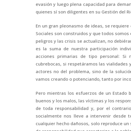
evasión y luego plena capacidad para deman
quienes sí son diligentes en su Gestión del Ri
En un gran pleonasmo de ideas, se requiere d
Sociales son construidos y que todos somos 
peligros y las crisis se actualizan, no debi
es la suma de nuestra participación indiv
acciones primarias de tipo personal: S
cubrebocas, si respetáramos las vialidades 
actores no del problema, sino de la soluci
vamos creando o potenciando, tanto por inc
Pero mientras los esfuerzos de un Estado be
buenos y los malos, las víctimas y los respo
de toda responsabilidad y, por el contrar
socialmente nos lleve a intervenir desde 
cualquier hecho dañosos, solo reproduce un s
de responsabilidad que caracteriza a la pobl