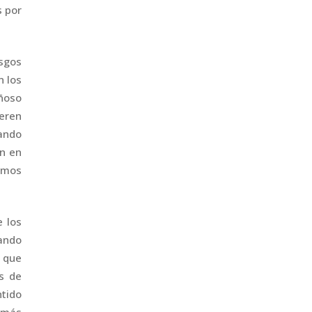
s por
esgos
n los
añoso
eren
ando
an en
ismos
e los
pando
 que
s de
ntido
r más