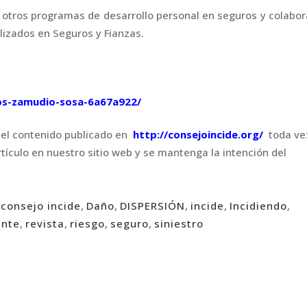
y otros programas de desarrollo personal en seguros y colabo
lizados en Seguros y Fianzas.
los-zamudio-sosa-6a67a922/
 del contenido publicado en
http://consejoincide.org/
toda ve
 artículo en nuestro sitio web y se mantenga la intención del
,
consejo incide
,
Daño
,
DISPERSIÓN
,
incide
,
Incidiendo
,
ente
,
revista
,
riesgo
,
seguro
,
siniestro