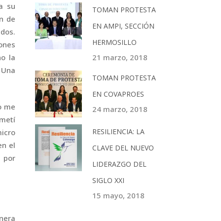
a su
TOMAN PROTESTA
an de
EN AMPI, SECCIÓN
ados.
HERMOSILLO
ones
21 marzo, 2018
o la
: Una
TOMAN PROTESTA
EN COVAPROES
go me
24 marzo, 2018
metí
RESILIENCIA: LA
micro
en el
CLAVE DEL NUEVO
 por
LIDERAZGO DEL
SIGLO XXI
15 mayo, 2018
nera