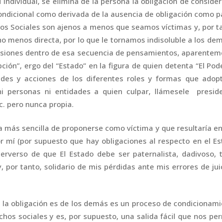
individual, se elimina de la persona la obligación de conside
 condicional como derivada de la ausencia de obligación como p
gos Sociales son ajenos a menos que seamos víctimas y, por t
ho menos directa, por lo que le tornamos indisoluble a los de
usiones dentro de esa secuencia de pensamientos, aparentem
ción”, ergo del “Estado” en la figura de quien detenta “El Pod
dades y acciones de los diferentes roles y formas que adop
i personas ni entidades a quien culpar, llámesele preside
c. pero nunca propia.
a más sencilla de proponerse como víctima y que resultaría e
r mí (por supuesto que hay obligaciones al respecto en el E
erverso de que El Estado debe ser paternalista, dadivoso, 
por tanto, solidario de mis pérdidas ante mis errores de jui
 la obligación es de los demás es un proceso de condicionam
chos sociales y es, por supuesto, una salida fácil que nos pe