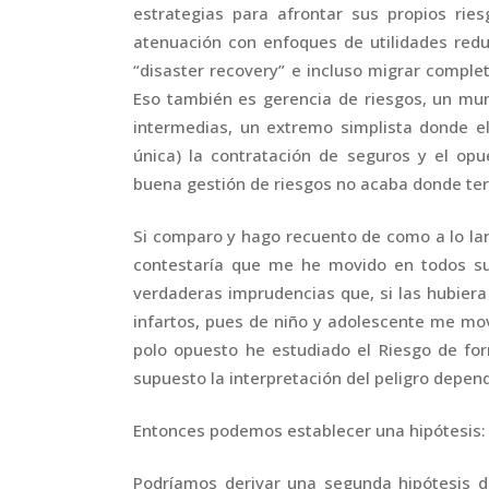
estrategias para afrontar sus propios ri
atenuación con enfoques de utilidades redu
“disaster recovery” e incluso migrar comple
Eso también es gerencia de riesgos, un mu
intermedias, un extremo simplista donde e
única) la contratación de seguros y el opu
buena gestión de riesgos no acaba donde ter
Si comparo y hago recuento de como a lo la
contestaría que me he movido en todos su
verdaderas imprudencias que, si las hubiera
infartos, pues de niño y adolescente me moví
polo opuesto he estudiado el Riesgo de fo
supuesto la interpretación del peligro depen
Entonces podemos establecer una hipótesis: E
Podríamos derivar una segunda hipótesis 