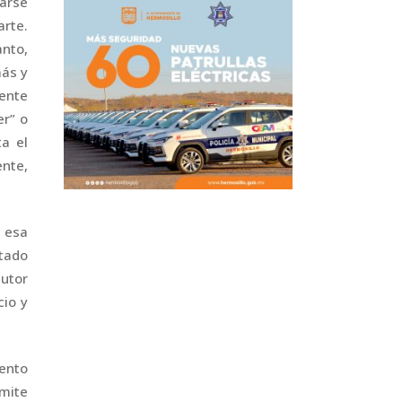
rarse
arte.
anto,
más y
ente
er” o
ta el
nte,
n esa
stado
tutor
cio y
iento
rmite