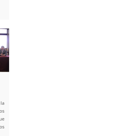
la
sos
ue
sos