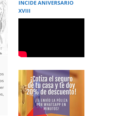
INCIDE ANIVERSARIO
XVIII
os
cos
ser
s,