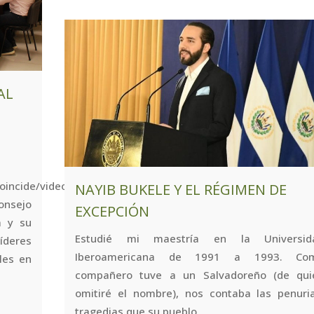
AL
oincide/videos/100476123021730[/embed]
NAYIB BUKELE Y EL RÉGIMEN DE
onsejo
EXCEPCIÓN
a y su
Estudié mi maestría en la Universid
líderes
Iberoamericana de 1991 a 1993. Co
les en
compañero tuve a un Salvadoreño (de qui
omitiré el nombre), nos contaba las penuria
tragedias que su pueblo...