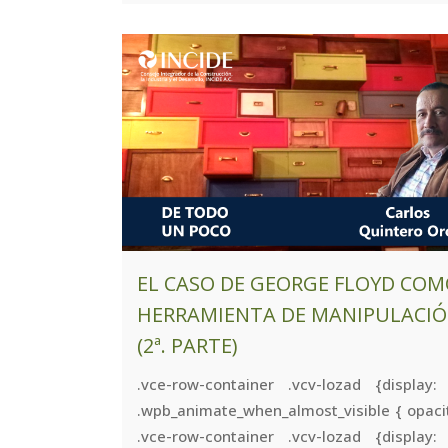
EL CASO DE GEORGE FLOYD CO
HERRAMIENTA DE MANIPULACI
(2ª. PARTE)
.vce-row-container .vcv-lozad {display:
.wpb_animate_when_almost_visible { opacit
.vce-row-container .vcv-lozad {display: