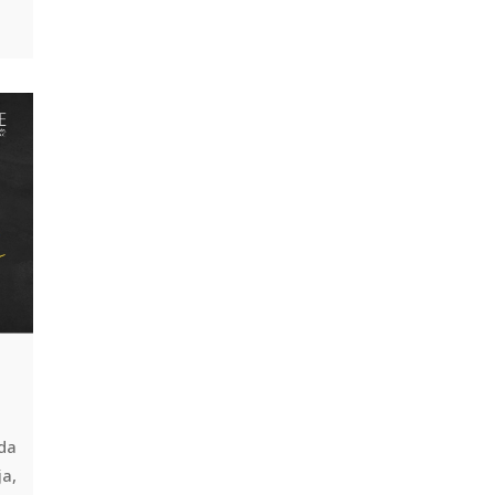
da
ja,