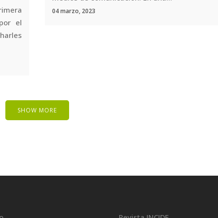
rimera
04 marzo, 2023
por el
Charles
SHOW MORE
io
Revista INCIDE