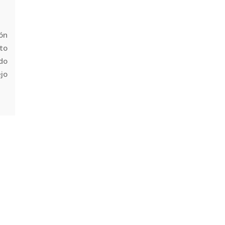
ón
to
do
jo