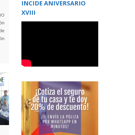
INCIDE ANIVERSARIO
XVIII
NO
ón
 de
ión