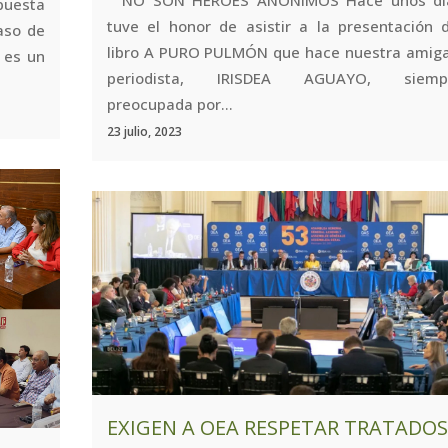
NO SON HÉROES ANÓNIMOS Hace unos dí
puesta
tuve el honor de asistir a la presentación d
aso de
libro A PURO PULMÓN que hace nuestra amiga
 es un
periodista, IRISDEA AGUAYO, siemp
preocupada por...
23 julio, 2023
EXIGEN A OEA RESPETAR TRATADOS