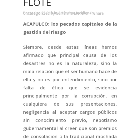
FLOTE
Posted at 23:01h
in
Artículos
,
Incidiendo
,
Uncategorized
by
Guillermo Moreno
Share
ACAPULCO: los pecados capitales de la
gestión del riesgo
Siempre, desde estas líneas hemos
afirmado que principal causa de los
desastres no es la naturaleza, sino la
mala relación que el ser humano hace de
ella y no es por entendimiento, sino por
falta de ética que se evidencia
principalmente por la corrupción, en
cualquiera de sus presentaciones,
negligencia al aceptar cargos públicos
sin conocimiento previo, nepotismo
gubernamental al creer que son premios
de consolación o la tradicional mochada