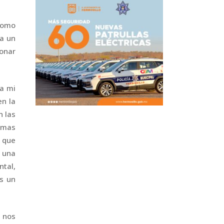
como
 a un
ionar
 a mi
n la
n las
emas
s que
 una
tal,
es un
 nos