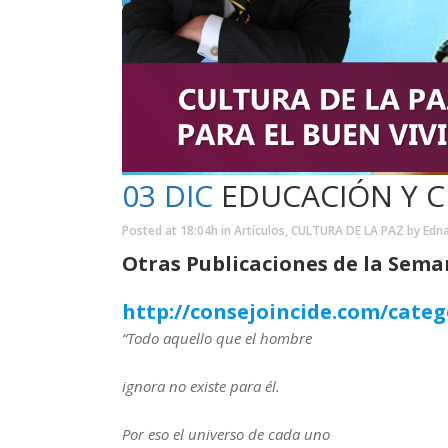
03 DIC
EDUCACIÓN Y C
Posted at 18:04h
in
Artículos
,
CULTURA DE LA PAZ
by
Edna
Otras Publicaciones de la Sem
http://consejoincide.com/categ
“Todo aquello que el hombre
ignora no existe para él.
Por eso el universo de cada uno