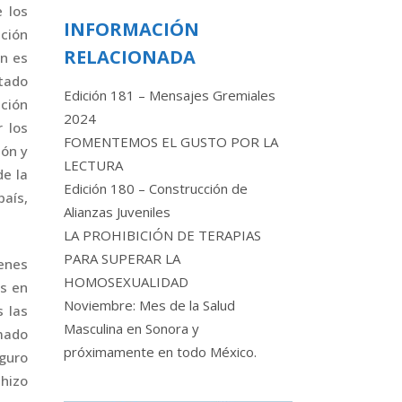
e los
INFORMACIÓN
ación
RELACIONADA
en es
stado
Edición 181 – Mensajes Gremiales
ación
2024
r los
FOMENTEMOS EL GUSTO POR LA
ión y
LECTURA
de la
Edición 180 – Construcción de
país,
Alianzas Juveniles
LA PROHIBICIÓN DE TERAPIAS
PARA SUPERAR LA
ienes
HOMOSEXUALIDAD
os en
Noviembre: Mes de la Salud
s las
Masculina en Sonora y
mado
próximamente en todo México.
eguro
hizo