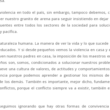
sa.
violencia en todo el país, sin embargo, tampoco debemos, 
r nuestro granito de arena para seguir insistiendo en dejar
 puentes entre todos los sectores de la sociedad para soluc
 pacífica.
naturaleza humana. La manera de ver la vida y lo que sucede
ucados. Y si desde pequeños vemos la violencia en casa y e
ven nuestros padres en casa, la imposición de los maestros e
eños son, somos, condicionados a solucionar nuestros probl
ueve una cultura de valores, de actitudes y comportamiento
olencia porque podemos aprender a gestionar los mismos de
de los demás. También es importante, mejor dicho, fundamen
nflictos, porque el conflicto siempre va a existir, también 
 seguimos ignorando que hay otras formas de convivencia