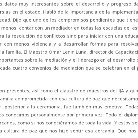
nos datos muy interesantes sobre el desarrollo y progreso d
rsias en el estado. Habló de la importancia de la implement
iedad. Dijo que uno de los compromisos pendientes que tien
o menos, contar con un mediador en todas las escuelas del e
a la resolución de conflictos sino para iniciar con una educ
r con menos violencia y a desarrollar formas para resolve
e la familia. El Maestro Omar Lenin Luna, director de Capacitac
mportantes sobre la mediación y el liderazgo en el desarrollo 
cada cuatro convenios de mediación que se celebran en el 
on presentes, así como el claustro de maestros del IJA y qu
familia comprometida con esa cultura de paz que necesitam
ón, posterior a la ceremonia, fue también muy emotiva. Toda
s conocimos personalmente por primera vez. Todo el diplo
ercanos, como si nos conociéramos de toda la vida. Y estoy s
cultura de paz que nos hizo sentir esa cercanía. Que nos 