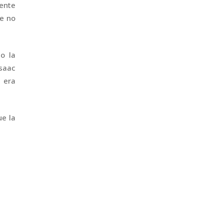
rente
ue no
o la
saac
 era
e la