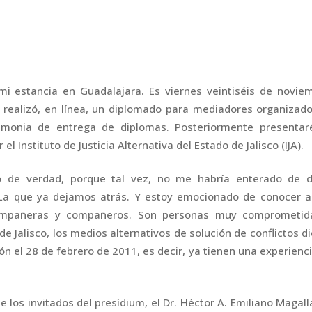
mi estancia en Guadalajara. Es viernes veintiséis de novie
realizó, en línea, un diplomado para mediadores organizad
remonia de entrega de diplomas. Posteriormente presentar
Instituto de Justicia Alternativa del Estado de Jalisco (IJA).
o de verdad, porque tal vez, no me habría enterado de d
. La que ya dejamos atrás. Y estoy emocionado de conocer 
ompañeras y compañeros. Son personas muy comprometid
 de Jalisco, los medios alternativos de solución de conflictos d
ión el 28 de febrero de 2011, es decir, ya tienen una experienc
los invitados del presídium, el Dr. Héctor A. Emiliano Magal