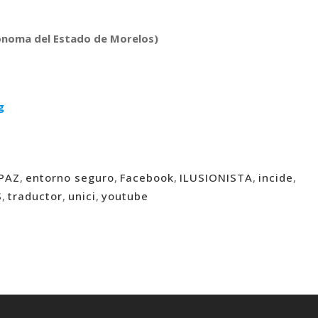
ónoma del Estado de Morelos)
g
PAZ
,
entorno seguro
,
Facebook
,
ILUSIONISTA
,
incide
,
S
,
traductor
,
unici
,
youtube