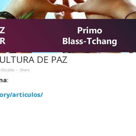
ULTURA DE PAZ
 Elizalde
Share
ana
:
ory/articulos/