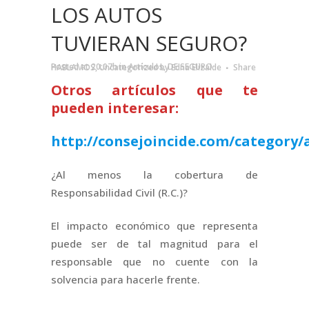
LOS AUTOS
TUVIERAN SEGURO?
Posted at 20:07h
in
Artículos
,
DE SEGURO HABLAMOS
,
Uncategorized
by
Edna Elizalde
Share
Otros artículos que te
pueden interesar:
http://consejoincide.com/category/a
¿Al menos la cobertura de
Responsabilidad Civil (R.C.)?
El impacto económico que representa
puede ser de tal magnitud para el
responsable que no cuente con la
solvencia para hacerle frente.