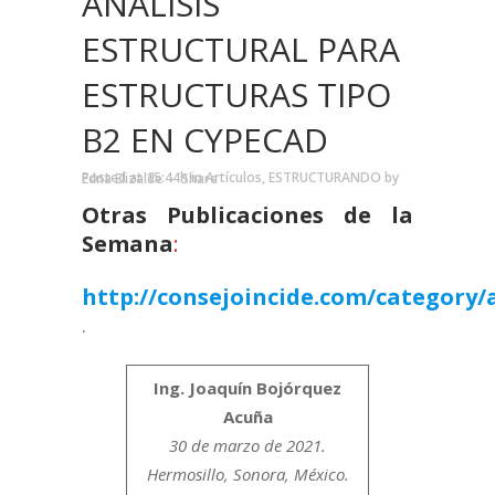
ANÁLISIS
ESTRUCTURAL PARA
ESTRUCTURAS TIPO
B2 EN CYPECAD
Posted at 15:44h
in
Artículos
,
ESTRUCTURANDO
by
Edna Elizalde
Share
Otras Publicaciones de la
Semana
:
http://consejoincide.com/category/a
.
Ing. Joaquín Bojórquez
Acuña
30 de marzo de 2021.
Hermosillo, Sonora, México.