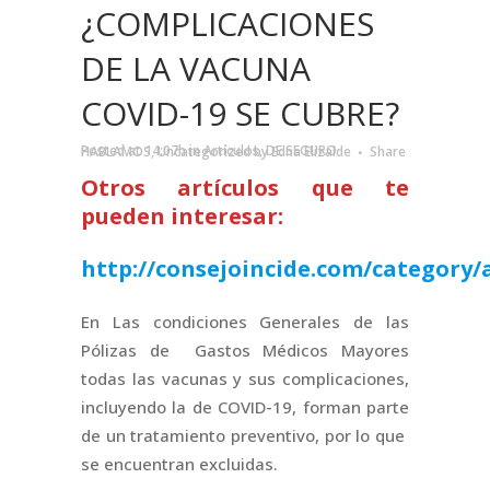
¿COMPLICACIONES
DE LA VACUNA
COVID-19 SE CUBRE?
Posted at 14:07h
in
Artículos
,
DE SEGURO HABLAMOS
,
Uncategorized
by
Edna Elizalde
Share
Otros artículos que te
pueden interesar:
http://consejoincide.com/category/a
En Las condiciones Generales de las
Pólizas de Gastos Médicos Mayores
todas las vacunas y sus complicaciones,
incluyendo la de COVID-19, forman parte
de un tratamiento preventivo, por lo que
se encuentran excluidas.