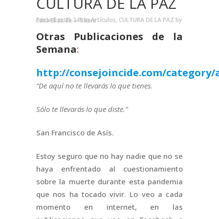
CULTURA DE LA PAZ
Posted at 15:24h
in
Artículos
,
CULTURA DE LA PAZ
by
Edna Elizalde
Share
Otras Publicaciones de la
Semana
:
http://consejoincide.com/category/a
“De aquí no te llevarás lo que tienes.
Sólo te llevarás lo que diste.”
San Francisco de Asís.
Estoy seguro que no hay nadie que no se
haya enfrentado al cuestionamiento
sobre la muerte durante esta pandemia
que nos ha tocado vivir. Lo veo a cada
momento en internet, en las