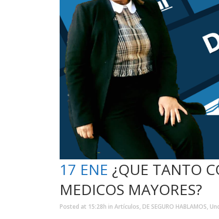
17 ENE
¿QUE TANTO CO
MEDICOS MAYORES?
Posted at 15:28h
in
Artículos
,
DE SEGURO HABLAMOS
,
Un