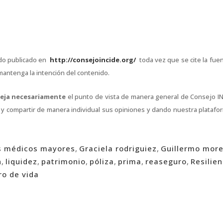
nido publicado en
http://consejoincide.org/
toda vez que se cite la fuen
e mantenga la intención del contenido.
leja necesariamente
el punto de vista de manera general de Consejo IN
ar y compartir de manera individual sus opiniones y dando nuestra platafo
s médicos mayores
,
Graciela rodriguiez
,
Guillermo mor
n
,
liquidez
,
patrimonio
,
póliza
,
prima
,
reaseguro
,
Resilien
ro de vida