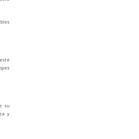
ibles
 este
opes
e su
za y