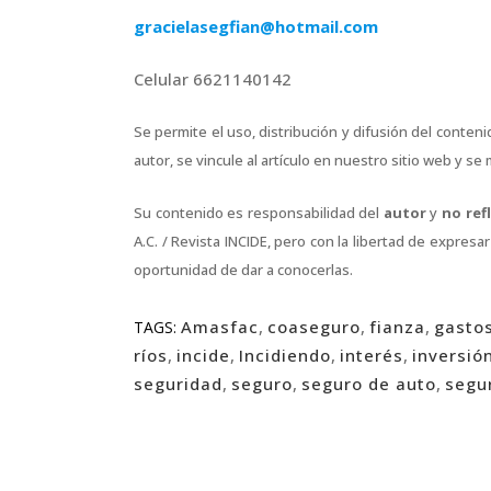
gracielasegfian@hotmail.com
Celular 6621140142
Se permite el uso, distribución y difusión del conte
autor, se vincule al artículo en nuestro sitio web y s
Su contenido es responsabilidad del
autor
y
no ref
A.C. / Revista INCIDE, pero con la libertad de expres
oportunidad de dar a conocerlas.
Amasfac
,
coaseguro
,
fianza
,
gasto
TAGS:
ríos
,
incide
,
Incidiendo
,
interés
,
inversió
seguridad
,
seguro
,
seguro de auto
,
segu