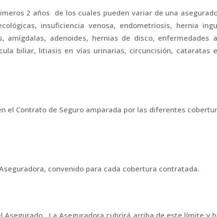
rimeros 2 años de los cuales pueden variar de una asegurad
cológicas, insuficiencia venosa, endometriosis, hernia ingu
s, amígdalas, adenoides, hernias de disco, enfermedades a
ula biliar, litiasis en vías urinarias, circuncisión, cataratas 
a en el Contrato de Seguro amparada por las diferentes cobertu
a Aseguradora, convenido para cada cobertura contratada.
l Asegurado. La Aseguradora cubrirá arriba de este límite y 