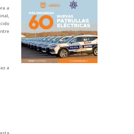
ora a
inal,
cido
entre
ras a
hasta