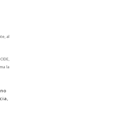
te, al
CIDE,
rma la
eno
cia
,