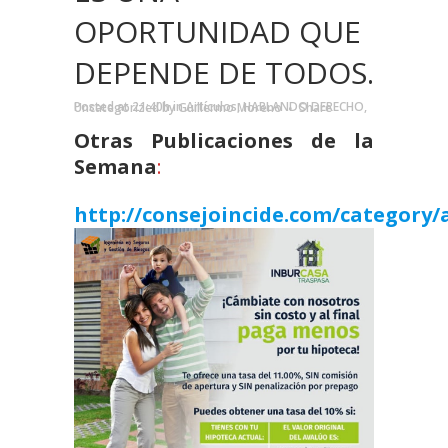
OPORTUNIDAD QUE
DEPENDE DE TODOS.
Posted at 21:40h
in
Artículos
,
HABLANDO DERECHO
,
Uncategorized
by
Guillermo Moreno
Share
Otras Publicaciones de la
Semana
:
http://consejoincide.com/category/a