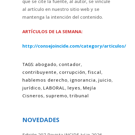
que se cite la fuente, al autor, se vincule
al artículo en nuestro sitio web y se
mantenga la intención del contenido.
ARTÍCULOS DE LA SEMANA:
http://consejoincide.com/category/articulos/
abogado
,
contador
,
TAGS:
contribuyente
,
corrupción
,
fiscal
,
hablemos derecho
,
ignorancia
,
juicio
,
jurídico
,
LABORAL
,
leyes
,
Mejía
Cisneros
,
supremo
,
tribunal
NOVEDADES
Edición 207 Revista INCIDE JuLio 2026