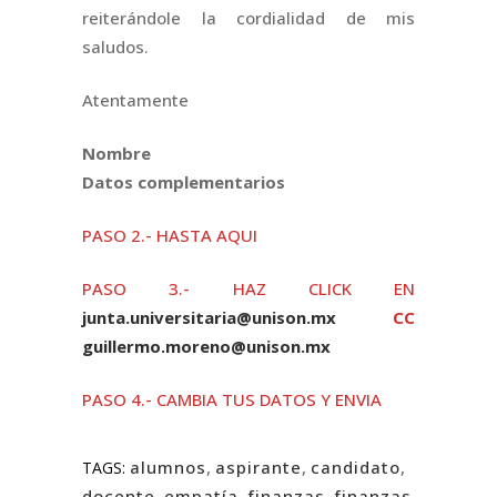
reiterándole la cordialidad de mis
saludos.
Atentamente
Nombre
Datos complementarios
PASO 2.- HASTA AQUI
PASO 3.- HAZ CLICK EN
junta.universitaria@unison.mx
CC
guillermo.moreno@unison.mx
PASO 4.- CAMBIA TUS DATOS Y ENVIA
alumnos
,
aspirante
,
candidato
,
TAGS:
docente
,
empatía
,
finanzas
,
finanzas