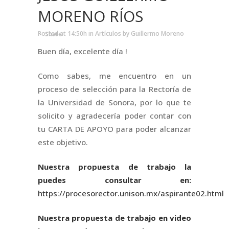
MORENO RÍOS
Posted at 14:50h
in
Artículos
by
Guillermo Moreno
Share
Buen día, excelente día !
Como sabes, me encuentro en un
proceso de selección para la Rectoría de
la Universidad de Sonora, por lo que te
solicito y agradecería poder contar con
tu CARTA DE APOYO para poder alcanzar
este objetivo.
Nuestra propuesta de trabajo la
puedes consultar en:
https://procesorector.unison.mx/aspirante02.html
Nuestra propuesta de trabajo en video