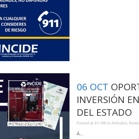
06 OCT
OPOR
INVERSIÓN E
DEL ESTADO
Posted at 01:10h
in
Artículos
,
Revis
Á...