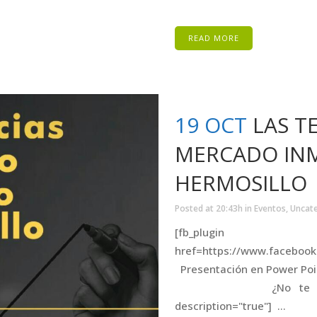
READ MORE
19 OCT
LAS T
MERCADO INM
HERMOSILLO
Posted at 20:43h
in
Eventos
,
Uncat
[fb_pl
href=https://www.faceboo
Presentaci
¿No te llega la R
description="true"] ...