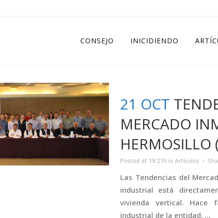
CONSEJO
INICIDIENDO
ARTÍ
21 OCT
TENDE
MERCADO INM
HERMOSILLO 
Posted at 19:21h
in
Artículos
Sha
Las Tendencias del Mercado
industrial está directame
vivienda vertical. Hace
industrial de la entidad. ...