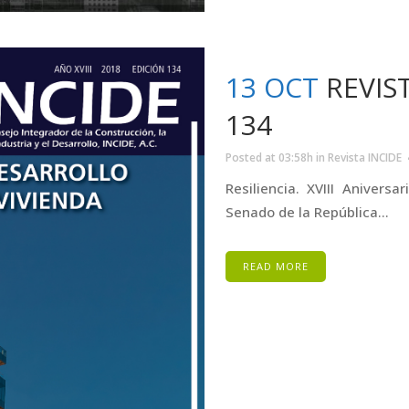
13 OCT
REVIS
134
Posted at 03:58h
in
Revista INCIDE
Resiliencia. XVIII Anivers
Senado de la República...
READ MORE