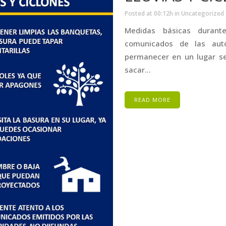
Posted at 00:12h
in
Uncategorized
Medidas básicas durant
comunicados de las auto
permanecer en un lugar seg
sacar...
READ MORE