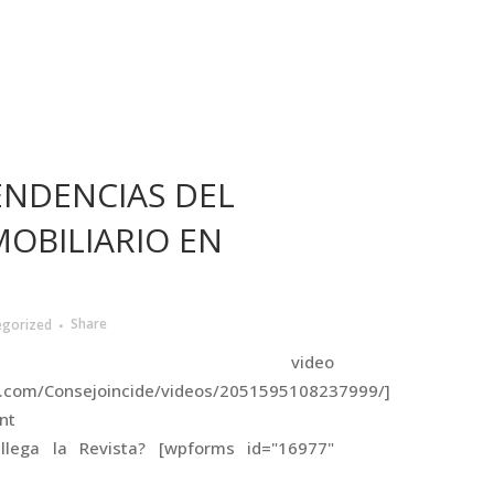
ENDENCIAS DEL
OBILIARIO EN
egorized
Share
ugin video
k.com/Consejoincide/videos/2051595108237999/]
ón en Power Point
evista? [wpforms id="16977"