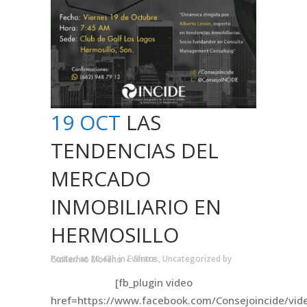
19 OCT
LAS
TENDENCIAS DEL
MERCADO
INMOBILIARIO EN
HERMOSILLO
Posted at 20:43h
in
Eventos
,
Uncategorized
by
Guillermo Moreno
Share
[fb_plugin video
href=https://www.facebook.com/Consejoincide/vi