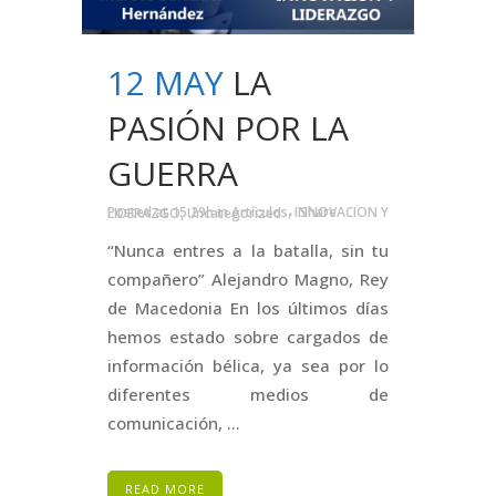
12 MAY
LA
PASIÓN POR LA
GUERRA
Posted at 15:29h
in
Artículos
,
INNOVACION Y LIDERAZGO
,
Uncategorized
Share
“Nunca entres a la batalla, sin tu
compañero” Alejandro Magno, Rey
de Macedonia En los últimos días
hemos estado sobre cargados de
información bélica, ya sea por lo
diferentes medios de
comunicación, ...
READ MORE