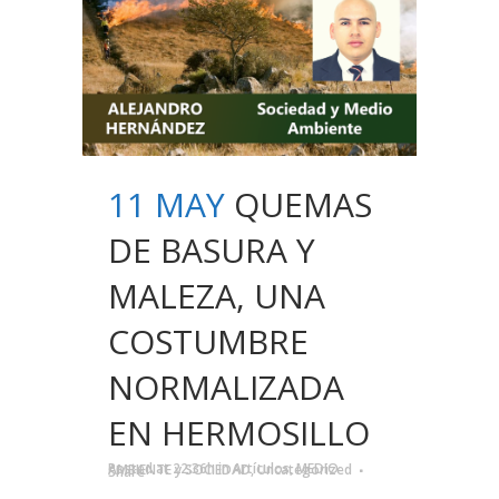
11 MAY
QUEMAS
DE BASURA Y
MALEZA, UNA
COSTUMBRE
NORMALIZADA
EN HERMOSILLO
Posted at 22:36h
in
Artículos
,
MEDIO AMBIENTE y SOCIEDAD
,
Uncategorized
Share