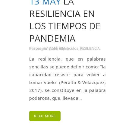
13 MAY
LA
RESILIENCIA EN
LOS TIEMPOS DE
PANDEMIA
Posted at 13:56h
in
Artículos
,
RESILIENCIA
,
Uncategorized
Share
La resiliencia, que en palabras
sencillas se puede definir como: “la
capacidad resistir para volver a
tomar vuelo” (Peralta & Velázquez,
2017), se constituye en la palabra
poderosa, que, llevada...
READ MORE