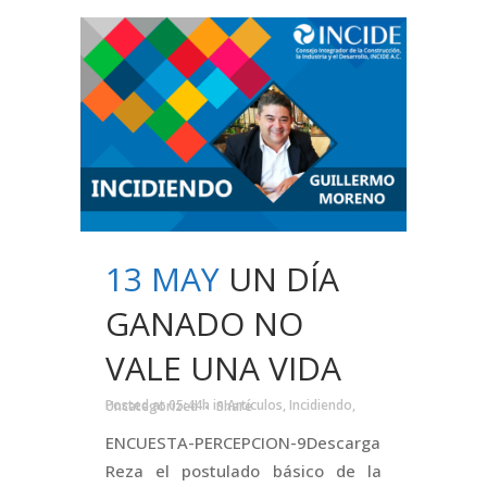
13 MAY
UN DÍA
GANADO NO
VALE UNA VIDA
Posted at 05:44h
in
Artículos
,
Incidiendo
,
Uncategorized
Share
ENCUESTA-PERCEPCION-9Descarga
Reza el postulado básico de la