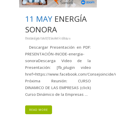
11 MAY
ENERGÍA
SONORA
Posted at 14:11h
in
Artículos
,
Uncategorized
,
Zoom
Share
Descargar Presentación en PDF:
PRESENTACIÓN-INCIDE-energia-
sonoraDescarga Video de la
Presentación: [fb_plugin video
href=https://www.facebook.com/Consejoincide
Próxima Reunión: CURSO
DINAMICO DE LAS EMPRESAS (click)
Curso Dinámico de la Empresas ...
READ MORE